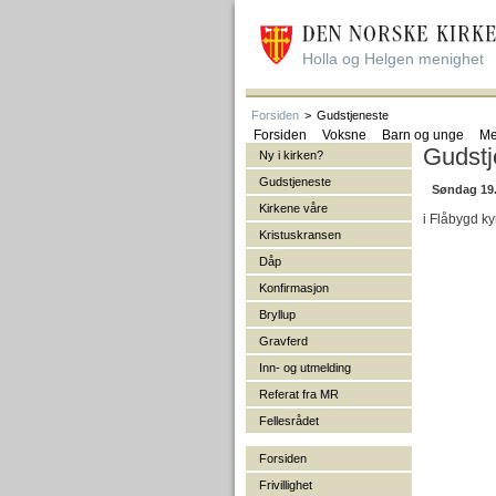
Holla og Helgen menighet
Forsiden
>
Gudstjeneste
Forsiden
Voksne
Barn og unge
Me
Gudstj
Ny i kirken?
Gudstjeneste
Søndag 19. 
Kirkene våre
i Flåbygd ky
Kristuskransen
Dåp
Konfirmasjon
Bryllup
Gravferd
Inn- og utmelding
Referat fra MR
Fellesrådet
Forsiden
Frivillighet