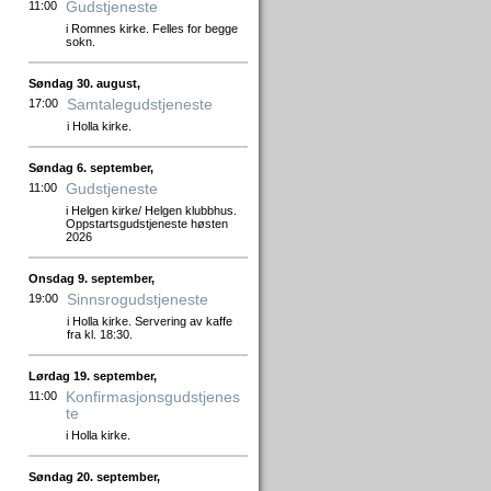
Gudstjeneste
11:00
i Romnes kirke. Felles for begge
sokn.
Søndag 30. august,
Samtalegudstjeneste
17:00
i Holla kirke.
Søndag 6. september,
Gudstjeneste
11:00
i Helgen kirke/ Helgen klubbhus.
Oppstartsgudstjeneste høsten
2026
Onsdag 9. september,
Sinnsrogudstjeneste
19:00
i Holla kirke. Servering av kaffe
fra kl. 18:30.
Lørdag 19. september,
Konfirmasjonsgudstjenes
11:00
te
i Holla kirke.
Søndag 20. september,