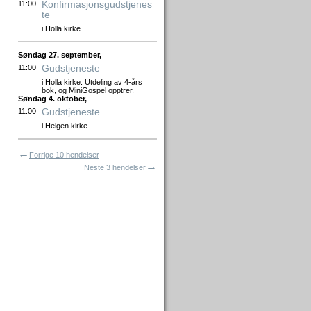
Konfirmasjonsgudstjenes
11:00
te
i Holla kirke.
Søndag 27. september,
Gudstjeneste
11:00
i Holla kirke. Utdeling av 4-års
bok, og MiniGospel opptrer.
Søndag 4. oktober,
Gudstjeneste
11:00
i Helgen kirke.
←
Forrige 10 hendelser
→
Neste 3 hendelser