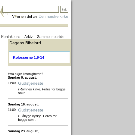
Vi er en del av
Den norske kirke
Kontakt oss
Arkiv
Gammel nettside
Dagens Bibelord
Kolosserne 1,9-14
Hva skjer i menigheten?
Søndag 9. august,
Gudstjeneste
11:00
i Romnes kirke. Felles for begge
sokn.
Søndag 16. august,
Gudstjeneste
11:00
i Flåbygd kyrkje. Felles for
begge sokn.
Søndag 23. august,