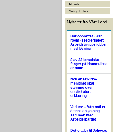
Musikk
Viktige lenker
Nyheter fra Vårt Land
Har opprettet «war
room» i regjeringen:
Arbeidsgruppe jobber
med løsning
8 av 33 israelske
fanger på Hamas-liste
er døde
Nok en Frikirke-
menighet skal
stemme over
omdiskutert
erklæring
Vedum: – Vårt mål er
å finne en løsning
sammen med
Arbeiderpartiet
Dette taler til Jehovas