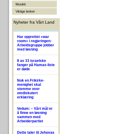
Musikk
Viktige lenker
Nyheter fra Vårt Land
Har opprettet «war
room» i regjeringen:
Arbeidsgruppe jobber
med løsning
8 av 33 israelske
fanger på Hamas-liste
er døde
Nok en Frikirke-
menighet skal
stemme over
omdiskutert
erklæring
Vedum: – Vårt mål er
å finne en løsning
sammen med
Arbeiderpartiet
Dette taler til Jehovas