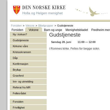
Holla og Helgen menighet
Forsiden
>
Voksne
>
Bibelgrupper
>
Gudstjeneste
Forsiden
Voksne
Barn og unge
Menighetsbladet
Fredheim men
Gudstjeneste
Ny i kirken?
Gudstjeneste
Søndag 28. juni
11:00 — 12:00
Kirkene våre
i Romnes kirke. Felles for begge sokn.
Kristuskransen
Dåp
Konfirmasjon
Bryllup
Gravferd
Inn- og utmelding
Referat fra MR
Fellesrådet
Forsiden
Frivillighet