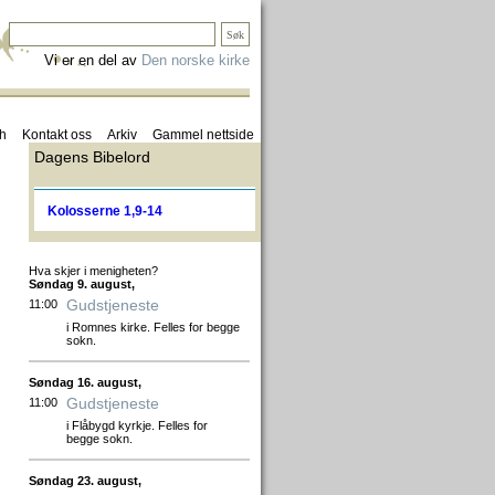
Vi er en del av
Den norske kirke
sh
Kontakt oss
Arkiv
Gammel nettside
Dagens Bibelord
Kolosserne 1,9-14
Hva skjer i menigheten?
Søndag 9. august,
Gudstjeneste
11:00
i Romnes kirke. Felles for begge
sokn.
Søndag 16. august,
Gudstjeneste
11:00
i Flåbygd kyrkje. Felles for
begge sokn.
Søndag 23. august,