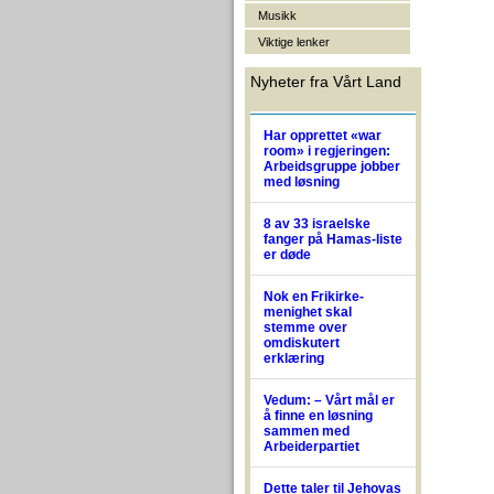
Musikk
Viktige lenker
Nyheter fra Vårt Land
Har opprettet «war
room» i regjeringen:
Arbeidsgruppe jobber
med løsning
8 av 33 israelske
fanger på Hamas-liste
er døde
Nok en Frikirke-
menighet skal
stemme over
omdiskutert
erklæring
Vedum: – Vårt mål er
å finne en løsning
sammen med
Arbeiderpartiet
Dette taler til Jehovas