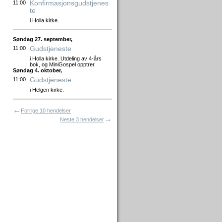
Konfirmasjonsgudstjenes
11:00
te
i Holla kirke.
Søndag 27. september,
Gudstjeneste
11:00
i Holla kirke. Utdeling av 4-års
bok, og MiniGospel opptrer.
Søndag 4. oktober,
Gudstjeneste
11:00
i Helgen kirke.
←
Forrige 10 hendelser
→
Neste 3 hendelser