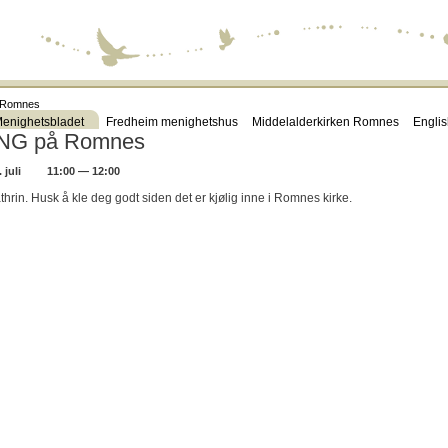
 Romnes
enighetsbladet
Fredheim menighetshus
Middelalderkirken Romnes
Engli
NG på Romnes
juli
11:00 — 12:00
rin. Husk å kle deg godt siden det er kjølig inne i Romnes kirke.