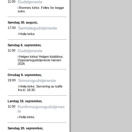
Gudstjeneste
11:00
i Romnes kirke. Felles for begge
sokn.
Søndag 30. august,
Samtalegudstjeneste
17:00
i Holla kirke.
Søndag 6. september,
Gudstjeneste
11:00
i Helgen kirke/ Helgen klubbhus.
Oppstartsgudstjeneste høsten
2026
Onsdag 9. september,
Sinnsrogudstjeneste
19:00
i Holla kirke. Servering av kaffe
fra kl. 18:30.
Lørdag 19. september,
Konfirmasjonsgudstjenes
11:00
te
i Holla kirke.
Søndag 20. september,