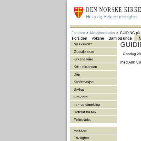
Holla og Helgen menighet
Forsiden
>
Menighetsbladet
>
GUIDING på
Forsiden
Voksne
Barn og unge
M
GUIDI
Ny i kirken?
Gudstjeneste
Onsdag 29. 
Kirkene våre
med Ann Cath
Kristuskransen
Dåp
Konfirmasjon
Bryllup
Gravferd
Inn- og utmelding
Referat fra MR
Fellesrådet
Forsiden
Frivillighet