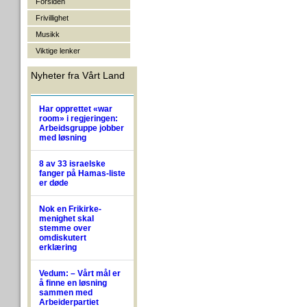
Forsiden
Frivillighet
Musikk
Viktige lenker
Nyheter fra Vårt Land
Har opprettet «war
room» i regjeringen:
Arbeidsgruppe jobber
med løsning
8 av 33 israelske
fanger på Hamas-liste
er døde
Nok en Frikirke-
menighet skal
stemme over
omdiskutert
erklæring
Vedum: – Vårt mål er
å finne en løsning
sammen med
Arbeiderpartiet