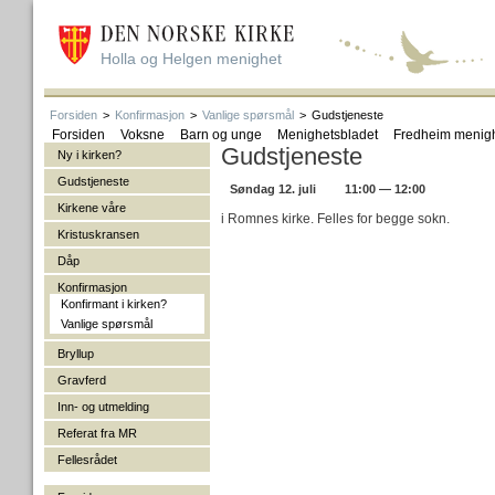
Holla og Helgen menighet
Forsiden
>
Konfirmasjon
>
Vanlige spørsmål
>
Gudstjeneste
Forsiden
Voksne
Barn og unge
Menighetsbladet
Fredheim menig
Gudstjeneste
Ny i kirken?
Gudstjeneste
Søndag 12. juli
11:00 — 12:00
Kirkene våre
i Romnes kirke. Felles for begge sokn.
Kristuskransen
Dåp
Konfirmasjon
Konfirmant i kirken?
Vanlige spørsmål
Bryllup
Gravferd
Inn- og utmelding
Referat fra MR
Fellesrådet