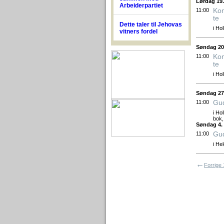
Lørdag 19.
Arbeiderpartiet
Kon
11:00
te
Dette taler til Jehovas
i Hol
vitners fordel
Søndag 20
Kon
11:00
te
i Hol
Søndag 27
Gud
11:00
i Ho
bok,
Søndag 4. 
Gud
11:00
i He
←
Forrige