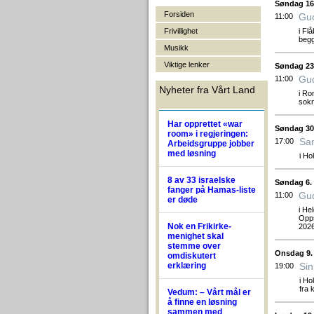
Søndag 16
Forsiden
Gud
11:00
Frivillighet
i Fl
begg
Musikk
Viktige lenker
Søndag 23
Gud
11:00
Nyheter fra Vårt Land
i Ro
sokn
Har opprettet «war
Søndag 30
room» i regjeringen:
Sam
17:00
Arbeidsgruppe jobber
med løsning
i Ho
8 av 33 israelske
Søndag 6.
fanger på Hamas-liste
Gud
11:00
er døde
i He
Opps
Nok en Frikirke-
202
menighet skal
stemme over
Onsdag 9.
omdiskutert
erklæring
Sin
19:00
i Ho
fra 
Vedum: – Vårt mål er
å finne en løsning
sammen med