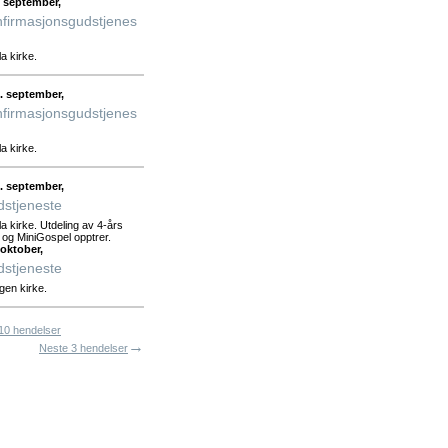
 september,
firmasjonsgudstjenes
la kirke.
. september,
firmasjonsgudstjenes
la kirke.
. september,
stjeneste
lla kirke. Utdeling av 4-års
 og MiniGospel opptrer.
oktober,
stjeneste
lgen kirke.
 10 hendelser
→
Neste 3 hendelser