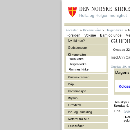
Holla og Helgen menighet
Forsiden
>
Kirkene våre
>
Helgen kirke
>
G
Forsiden
Voksne
Barn og unge
Me
GUIDI
Ny i kirken?
Gudstjeneste
Onsdag 22. 
Kirkene våre
med Ann Cath
Holla kirke
Helgen kirke
Onsdag 29. jul
Romnes kirke
Dagens 
Kristuskransen
Dåp
Koloss
Konfirmasjon
Bryllup
Hva skjer i
Gravferd
Søndag 9.
Gud
11:00
Inn- og utmelding
i Ro
Referat fra MR
sokn
Fellesrådet