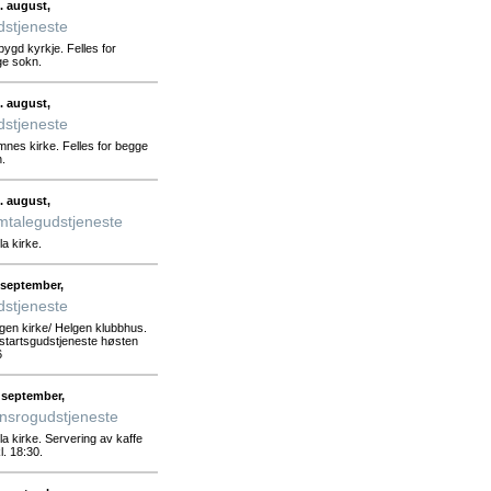
. august,
stjeneste
åbygd kyrkje. Felles for
e sokn.
. august,
stjeneste
mnes kirke. Felles for begge
.
. august,
talegudstjeneste
lla kirke.
 september,
stjeneste
lgen kirke/ Helgen klubbhus.
tartsgudstjeneste høsten
6
 september,
nsrogudstjeneste
lla kirke. Servering av kaffe
kl. 18:30.