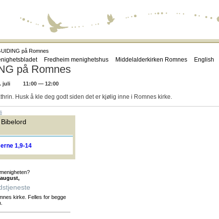
UIDING på Romnes
nighetsbladet
Fredheim menighetshus
Middelalderkirken Romnes
English
NG på Romnes
juli
11:00 — 12:00
rin. Husk å kle deg godt siden det er kjølig inne i Romnes kirke.
i
Bibelord
erne 1,9-14
 menigheten?
 august,
stjeneste
mnes kirke. Felles for begge
.