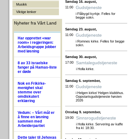
Søndag 16. august,
Musikk
Gudstjeneste
11:00
Viktige lenker
i Flåbygd kyrkje. Felles for
begge sokn.
Nyheter fra Vårt Land
Søndag 23. august,
Gudstjeneste
11:00
Har opprettet «war
i Romnes kirke. Felles for begge
room» i regjeringen:
sokn.
Arbeidsgruppe jobber
med løsning
Søndag 30. august,
Samtalegudstjeneste
17:00
8 av 33 israelske
fanger på Hamas-liste
i Holla kirke.
er døde
Søndag 6. september,
Nok en Frikirke-
Gudstjeneste
11:00
menighet skal
stemme over
i Helgen kirke/ Helgen klubbhus.
omdiskutert
Oppstartsgudstjeneste høsten
2026
erklæring
Onsdag 9. september,
Vedum: – Vårt mål er
å finne en løsning
Sinnsrogudstjeneste
19:00
sammen med
i Holla kirke. Servering av kaffe
Arbeiderpartiet
fra kl. 18:30.
Dette taler til Jehovas