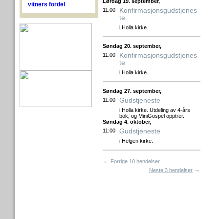
Lørdag 19. september,
vitners fordel
Konfirmasjonsgudstjenes
11:00
te
i Holla kirke.
Søndag 20. september,
Konfirmasjonsgudstjenes
11:00
te
i Holla kirke.
Søndag 27. september,
Gudstjeneste
11:00
i Holla kirke. Utdeling av 4-års
bok, og MiniGospel opptrer.
Søndag 4. oktober,
Gudstjeneste
11:00
i Helgen kirke.
←
Forrige 10 hendelser
→
Neste 3 hendelser