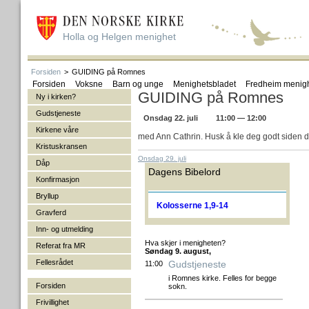
Holla og Helgen menighet
Forsiden
>
GUIDING på Romnes
Forsiden
Voksne
Barn og unge
Menighetsbladet
Fredheim menig
GUIDING på Romnes
Ny i kirken?
Gudstjeneste
Onsdag 22. juli
11:00 — 12:00
Kirkene våre
med Ann Cathrin. Husk å kle deg godt siden de
Kristuskransen
Onsdag 29. juli
Dåp
Dagens Bibelord
Konfirmasjon
Bryllup
Kolosserne 1,9-14
Gravferd
Inn- og utmelding
Hva skjer i menigheten?
Referat fra MR
Søndag 9. august,
Fellesrådet
Gudstjeneste
11:00
i Romnes kirke. Felles for begge
Forsiden
sokn.
Frivillighet