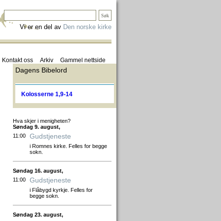
Vi er en del av
Den norske kirke
Kontakt oss
Arkiv
Gammel nettside
Dagens Bibelord
Kolosserne 1,9-14
Hva skjer i menigheten?
Søndag 9. august,
Gudstjeneste
11:00
i Romnes kirke. Felles for begge
sokn.
Søndag 16. august,
Gudstjeneste
11:00
i Flåbygd kyrkje. Felles for
begge sokn.
Søndag 23. august,