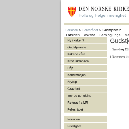
Holla og Helgen menighet
Forsiden
>
Fellesrådet
>
Gudstjeneste
Forsiden
Voksne
Barn og unge
Me
Gudstj
Ny i kirken?
Gudstjeneste
Søndag 28.
Kirkene våre
i Romnes kir
Kristuskransen
Dåp
Konfirmasjon
Bryllup
Gravferd
Inn- og utmelding
Referat fra MR
Fellesrådet
Forsiden
Frivillighet