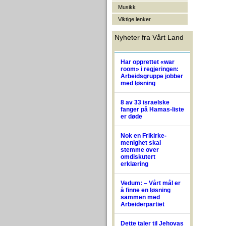
Musikk
Viktige lenker
Nyheter fra Vårt Land
Har opprettet «war
room» i regjeringen:
Arbeidsgruppe jobber
med løsning
8 av 33 israelske
fanger på Hamas-liste
er døde
Nok en Frikirke-
menighet skal
stemme over
omdiskutert
erklæring
Vedum: – Vårt mål er
å finne en løsning
sammen med
Arbeiderpartiet
Dette taler til Jehovas