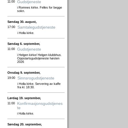
Gudstjeneste
11:00
i Romnes kirke. Felles for begge
sokn.
Søndag 30. august,
Samtalegudstjeneste
17:00
i Holla kirke.
Søndag 6. september,
Gudstjeneste
11:00
i Helgen kirke/ Helgen klubbhus.
Oppstartsgudstjeneste høsten
2026
Onsdag 9. september,
Sinnsrogudstjeneste
19:00
i Holla kirke. Servering av kaffe
fra kl. 18:30.
Lørdag 19. september,
Konfirmasjonsgudstjenes
11:00
te
i Holla kirke.
Søndag 20. september,