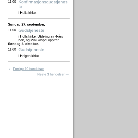
Konfirmasjonsgudstjenes
11:00
te
i Holla kirke.
Søndag 27. september,
Gudstjeneste
11:00
i Holla kirke. Utdeling av 4-års
bok, og MiniGospel opptrer.
Søndag 4. oktober,
Gudstjeneste
11:00
i Helgen kirke.
←
Forrige 10 hendelser
→
Neste 3 hendelser