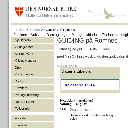
Holla og Helgen menighet
Forsiden
>
English
>
GUIDING på Romnes
Forsiden
Voksne
Barn og unge
Menighetsbladet
Fredheim menig
GUIDING på Romnes
Ny i kirken?
Gudstjeneste
Onsdag 22. juli
11:00 — 12:00
Kirkene våre
med Ann Cathrin. Husk å kle deg godt siden de
Kristuskransen
Onsdag 29. juli
Dåp
Dagens Bibelord
Konfirmasjon
Bryllup
Kolosserne 1,9-14
Gravferd
Inn- og utmelding
Hva skjer i menigheten?
Referat fra MR
Søndag 9. august,
Fellesrådet
Gudstjeneste
11:00
i Romnes kirke. Felles for begge
Forsiden
sokn.
Frivillighet