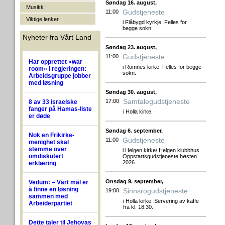
Søndag 16. august,
Musikk
Gudstjeneste
11:00
Viktige lenker
i Flåbygd kyrkje. Felles for
begge sokn.
Nyheter fra Vårt Land
Søndag 23. august,
Gudstjeneste
11:00
Har opprettet «war
i Romnes kirke. Felles for begge
room» i regjeringen:
sokn.
Arbeidsgruppe jobber
med løsning
Søndag 30. august,
Samtalegudstjeneste
17:00
8 av 33 israelske
fanger på Hamas-liste
i Holla kirke.
er døde
Søndag 6. september,
Nok en Frikirke-
Gudstjeneste
11:00
menighet skal
stemme over
i Helgen kirke/ Helgen klubbhus.
omdiskutert
Oppstartsgudstjeneste høsten
2026
erklæring
Onsdag 9. september,
Vedum: – Vårt mål er
å finne en løsning
Sinnsrogudstjeneste
19:00
sammen med
i Holla kirke. Servering av kaffe
Arbeiderpartiet
fra kl. 18:30.
Dette taler til Jehovas