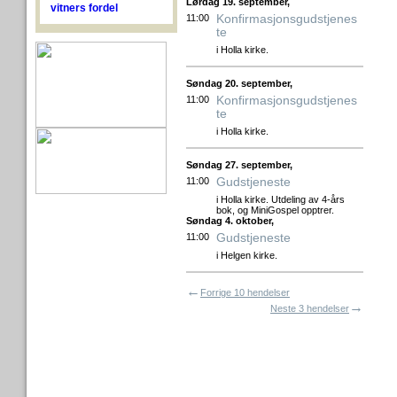
Lørdag 19. september,
vitners fordel
Konfirmasjonsgudstjenes
11:00
te
i Holla kirke.
Søndag 20. september,
Konfirmasjonsgudstjenes
11:00
te
i Holla kirke.
Søndag 27. september,
Gudstjeneste
11:00
i Holla kirke. Utdeling av 4-års
bok, og MiniGospel opptrer.
Søndag 4. oktober,
Gudstjeneste
11:00
i Helgen kirke.
←
Forrige 10 hendelser
→
Neste 3 hendelser