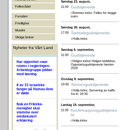
Søndag 23. august,
Fellesrådet
Gudstjeneste
11:00
i Romnes kirke. Felles for begge
Forsiden
sokn.
Frivillighet
Søndag 30. august,
Musikk
Samtalegudstjeneste
17:00
Viktige lenker
i Holla kirke.
Nyheter fra Vårt Land
Søndag 6. september,
Gudstjeneste
11:00
i Helgen kirke/ Helgen klubbhus.
Har opprettet «war
Oppstartsgudstjeneste høsten
room» i regjeringen:
2026
Arbeidsgruppe jobber
med løsning
Onsdag 9. september,
Sinnsrogudstjeneste
19:00
8 av 33 israelske
fanger på Hamas-liste
i Holla kirke. Servering av kaffe
er døde
fra kl. 18:30.
Nok en Frikirke-
Lørdag 19. september,
menighet skal
Konfirmasjonsgudstjenes
11:00
stemme over
te
omdiskutert
erklæring
i Holla kirke.