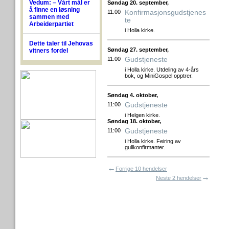
Vedum: – Vårt mål er
Søndag 20. september,
å finne en løsning
Konfirmasjonsgudstjenes
11:00
sammen med
te
Arbeiderpartiet
i Holla kirke.
Dette taler til Jehovas
Søndag 27. september,
vitners fordel
Gudstjeneste
11:00
i Holla kirke. Utdeling av 4-års
bok, og MiniGospel opptrer.
Søndag 4. oktober,
Gudstjeneste
11:00
i Helgen kirke.
Søndag 18. oktober,
Gudstjeneste
11:00
i Holla kirke. Feiring av
gullkonfirmanter.
←
Forrige 10 hendelser
→
Neste 2 hendelser