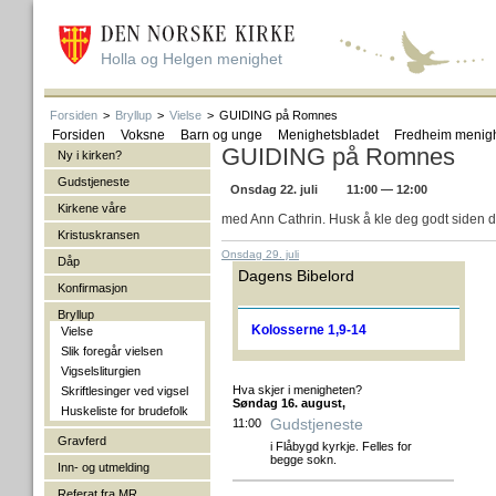
Holla og Helgen menighet
Forsiden
>
Bryllup
>
Vielse
>
GUIDING på Romnes
Forsiden
Voksne
Barn og unge
Menighetsbladet
Fredheim menig
GUIDING på Romnes
Ny i kirken?
Gudstjeneste
Onsdag 22. juli
11:00 — 12:00
Kirkene våre
med Ann Cathrin. Husk å kle deg godt siden de
Kristuskransen
Onsdag 29. juli
Dåp
Dagens Bibelord
Konfirmasjon
Bryllup
Kolosserne 1,9-14
Vielse
Slik foregår vielsen
Vigselsliturgien
Hva skjer i menigheten?
Skriftlesinger ved vigsel
Søndag 16. august,
Huskeliste for brudefolk
Gudstjeneste
11:00
Gravferd
i Flåbygd kyrkje. Felles for
begge sokn.
Inn- og utmelding
Referat fra MR