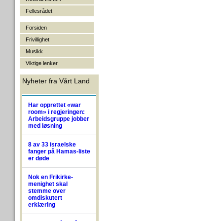
Fellesrådet
Forsiden
Frivillighet
Musikk
Viktige lenker
Nyheter fra Vårt Land
Har opprettet «war
room» i regjeringen:
Arbeidsgruppe jobber
med løsning
8 av 33 israelske
fanger på Hamas-liste
er døde
Nok en Frikirke-
menighet skal
stemme over
omdiskutert
erklæring