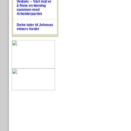
Vedum: – Vårt mål er
å finne en løsning
sammen med
Arbeiderpartiet
Dette taler til Jehovas
vitners fordel