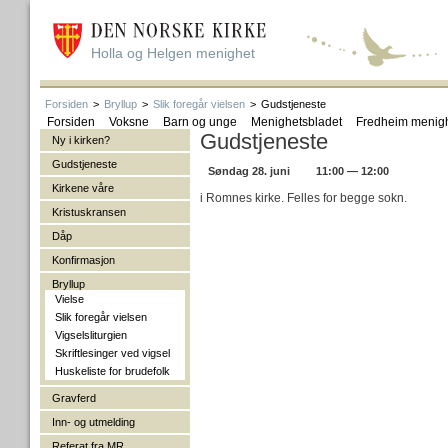
Holla og Helgen menighet
Forsiden
>
Bryllup
>
Slik foregår vielsen
>
Gudstjeneste
Forsiden
Voksne
Barn og unge
Menighetsbladet
Fredheim menig
Gudstjeneste
Ny i kirken?
Gudstjeneste
Søndag 28. juni
11:00 — 12:00
Kirkene våre
i Romnes kirke. Felles for begge sokn.
Kristuskransen
Dåp
Konfirmasjon
Bryllup
Vielse
Slik foregår vielsen
Vigselsliturgien
Skriftlesinger ved vigsel
Huskeliste for brudefolk
Gravferd
Inn- og utmelding
Referat fra MR