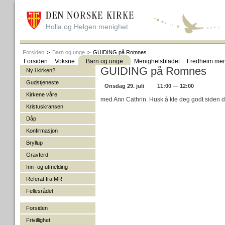
Holla og Helgen menighet
Forsiden
>
Barn og unge
>
GUIDING på Romnes
Forsiden
Voksne
Barn og unge
Menighetsbladet
Fredheim men
GUIDING på Romnes
Ny i kirken?
Gudstjeneste
Onsdag 29. juli
11:00 — 12:00
Kirkene våre
med Ann Cathrin. Husk å kle deg godt siden de
Kristuskransen
Dåp
Konfirmasjon
Bryllup
Gravferd
Inn- og utmelding
Referat fra MR
Fellesrådet
Forsiden
Frivillighet