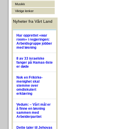
Musikk
Viktige lenker
Nyheter fra Vårt Land
Har opprettet «war
room» i regjeringen:
Arbeidsgruppe jobber
med løsning
8 av 33 israelske
fanger på Hamas-liste
er døde
Nok en Frikirke-
menighet skal
stemme over
omdiskutert
erklæring
Vedum: – Vårt mål er
å finne en løsning
sammen med
Arbeiderpartiet
Dette taler til Jehovas