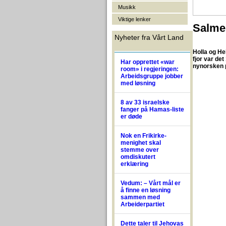
Musikk
Viktige lenker
Salme
Nyheter fra Vårt Land
Holla og Hel
fjor var de
Har opprettet «war
nynorsken p
room» i regjeringen:
Arbeidsgruppe jobber
med løsning
8 av 33 israelske
fanger på Hamas-liste
er døde
Nok en Frikirke-
menighet skal
stemme over
omdiskutert
erklæring
Vedum: – Vårt mål er
å finne en løsning
sammen med
Arbeiderpartiet
Dette taler til Jehovas