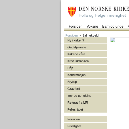
Holla og Helgen menighet
Forsiden
Voksne
Barn og unge
Forsiden
>
Salmekveld
Ny i kirken?
Gudstjeneste
Kirkene våre
Kristuskransen
Dåp
Konfirmasjon
Bryllup
Gravferd
Inn- og utmelding
Referat fra MR
Fellesrådet
Forsiden
Frivillighet