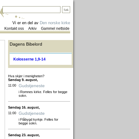
Vi er en del av
Den norske kirke
Kontakt oss
Arkiv
Gammel nettside
Dagens Bibelord
Kolosserne 1,9-14
Hva skjer i menigheten?
Søndag 9. august,
Gudstjeneste
11:00
i Romnes kirke. Felles for begge
sokn.
Søndag 16. august,
Gudstjeneste
11:00
i Flåbygd kyrkje. Felles for
begge sokn.
Søndag 23. august,