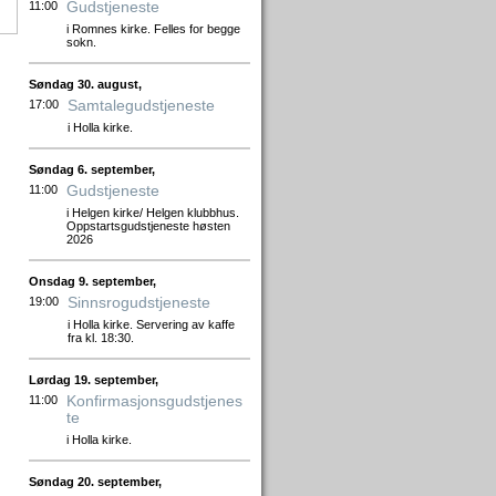
Gudstjeneste
11:00
i Romnes kirke. Felles for begge
sokn.
Søndag 30. august,
Samtalegudstjeneste
17:00
i Holla kirke.
Søndag 6. september,
Gudstjeneste
11:00
i Helgen kirke/ Helgen klubbhus.
Oppstartsgudstjeneste høsten
2026
Onsdag 9. september,
Sinnsrogudstjeneste
19:00
i Holla kirke. Servering av kaffe
fra kl. 18:30.
Lørdag 19. september,
Konfirmasjonsgudstjenes
11:00
te
i Holla kirke.
Søndag 20. september,