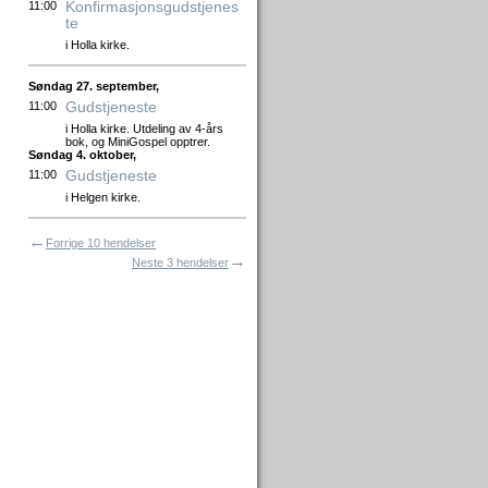
Konfirmasjonsgudstjenes
11:00
te
i Holla kirke.
Søndag 27. september,
Gudstjeneste
11:00
i Holla kirke. Utdeling av 4-års
bok, og MiniGospel opptrer.
Søndag 4. oktober,
Gudstjeneste
11:00
i Helgen kirke.
←
Forrige 10 hendelser
→
Neste 3 hendelser