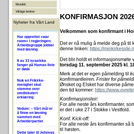
Musikk
Viktige lenker
KONFIRMASJON 202
Nyheter fra Vårt Land
Velkommen som konfirmant i Hol
Har opprettet «war
room» i regjeringen:
Det er nå mulig å melde deg på til 
Arbeidsgruppe jobber
denne linken:
https://minkirkeside
med løsning
Det blir holdt et informasjonsmøte
8 av 33 israelske
torsdag 11. september 2025 kl. 18
fanger på Hamas-liste
er døde
Merk at det er egen påmelding til
k
konfirmantleiren. Frister for påmel
Nok en Frikirke-
Ønsket og Elsket har diverse påme
menighet skal
stemme over
den tid kommer:
https://www.ovret
omdiskutert
erklæring
Konfirmasjonsleir:
For alle neste års konfirmanter, so
Vedum: – Vårt mål er
er det i uke 27 i Stokke i Vestfold.
å finne en løsning
sammen med
Konf. Kick-off:
Arbeiderpartiet
For alle neste års konfirmanter så 
til høsten.
Dette taler til Jehovas