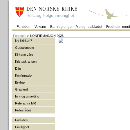
Holla og Helgen menighet
Forsiden
Voksne
Barn og unge
Menighetsbladet
Fredheim meni
Forsiden
>
KONFIRMASJON 2026
Ny i kirken?
Gudstjeneste
Kirkene våre
Kristuskransen
Dåp
Konfirmasjon
Bryllup
Gravferd
Inn- og utmelding
Referat fra MR
Fellesrådet
Forsiden
Frivillighet