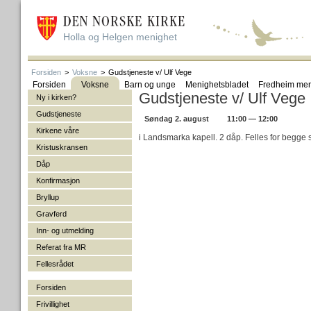
Holla og Helgen menighet
Forsiden
>
Voksne
>
Gudstjeneste v/ Ulf Vege
Forsiden
Voksne
Barn og unge
Menighetsbladet
Fredheim men
Gudstjeneste v/ Ulf Vege
Ny i kirken?
Gudstjeneste
Søndag 2. august
11:00 — 12:00
Kirkene våre
i Landsmarka kapell. 2 dåp. Felles for begge 
Kristuskransen
Dåp
Konfirmasjon
Bryllup
Gravferd
Inn- og utmelding
Referat fra MR
Fellesrådet
Forsiden
Frivillighet