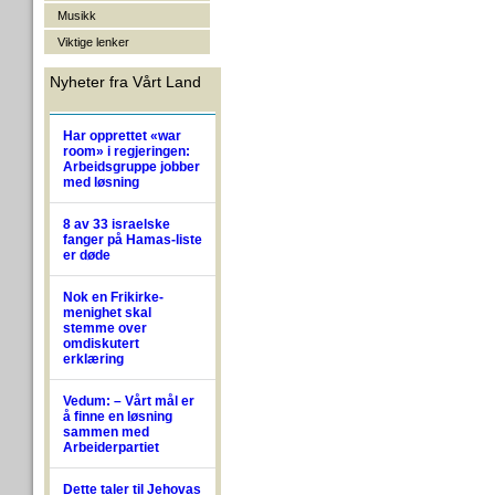
Musikk
Viktige lenker
Nyheter fra Vårt Land
Har opprettet «war
room» i regjeringen:
Arbeidsgruppe jobber
med løsning
8 av 33 israelske
fanger på Hamas-liste
er døde
Nok en Frikirke-
menighet skal
stemme over
omdiskutert
erklæring
Vedum: – Vårt mål er
å finne en løsning
sammen med
Arbeiderpartiet
Dette taler til Jehovas