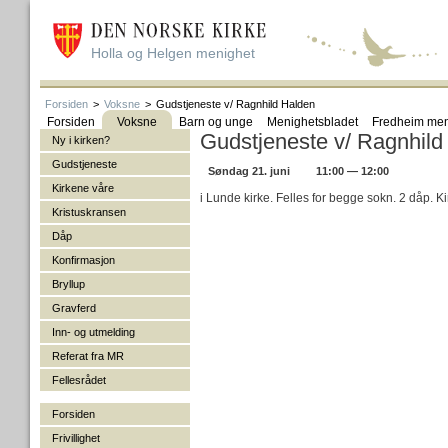
Holla og Helgen menighet
Forsiden
>
Voksne
>
Gudstjeneste v/ Ragnhild Halden
Forsiden
Voksne
Barn og unge
Menighetsbladet
Fredheim men
Gudstjeneste v/ Ragnhild
Ny i kirken?
Gudstjeneste
Søndag 21. juni
11:00 — 12:00
Kirkene våre
i Lunde kirke. Felles for begge sokn. 2 dåp. Ki
Kristuskransen
Dåp
Konfirmasjon
Bryllup
Gravferd
Inn- og utmelding
Referat fra MR
Fellesrådet
Forsiden
Frivillighet