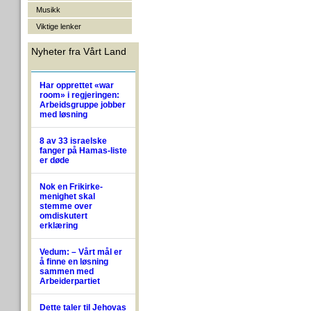
Musikk
Viktige lenker
Nyheter fra Vårt Land
Har opprettet «war
room» i regjeringen:
Arbeidsgruppe jobber
med løsning
8 av 33 israelske
fanger på Hamas-liste
er døde
Nok en Frikirke-
menighet skal
stemme over
omdiskutert
erklæring
Vedum: – Vårt mål er
å finne en løsning
sammen med
Arbeiderpartiet
Dette taler til Jehovas