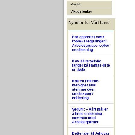
Musikk
Viktige lenker
Nyheter fra Vårt Land
Har opprettet «war
room» i regjeringen:
Arbeidsgruppe jobber
med løsning
8 av 33 israelske
fanger på Hamas-liste
er døde
Nok en Frikirke-
menighet skal
stemme over
omdiskutert
erklæring
Vedum: – Vårt mål er
å finne en løsning
sammen med
Arbeiderpartiet
Dette taler til Jehovas