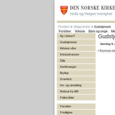
Holla og Helgen menighet
Forsiden
>
Viktige lenker
>
Gudstjeneste
Forsiden
Voksne
Barn og unge
Me
Gudstj
Ny i kirken?
Gudstjeneste
Søndag 9.
Kirkene våre
i Romnes kir
Kristuskransen
Dåp
Konfirmasjon
Bryllup
Gravferd
Inn- og utmelding
Referat fra MR
Fellesrådet
Forsiden
Frivillighet