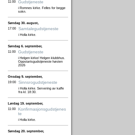
Gudstjeneste
11:00
i Romnes kirke. Felles for begge
sokn.
Søndag 30. august,
Samtalegudstjeneste
17:00
i Holla kirke.
Søndag 6. september,
Gudstjeneste
11:00
i Helgen kirke/ Helgen klubbhus.
Oppstartsgudstjeneste høsten
2026
Onsdag 9. september,
Sinnsrogudstjeneste
19:00
i Holla kirke. Servering av kaffe
fra kl. 18:30.
Lørdag 19. september,
Konfirmasjonsgudstjenes
11:00
te
i Holla kirke.
Søndag 20. september,