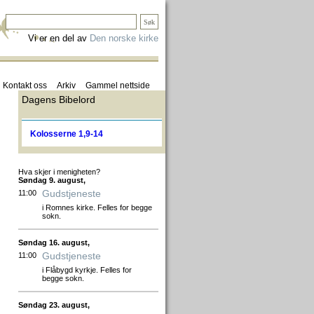
Vi er en del av
Den norske kirke
Kontakt oss
Arkiv
Gammel nettside
Dagens Bibelord
Kolosserne 1,9-14
Hva skjer i menigheten?
Søndag 9. august,
Gudstjeneste
11:00
i Romnes kirke. Felles for begge
sokn.
Søndag 16. august,
Gudstjeneste
11:00
i Flåbygd kyrkje. Felles for
begge sokn.
Søndag 23. august,