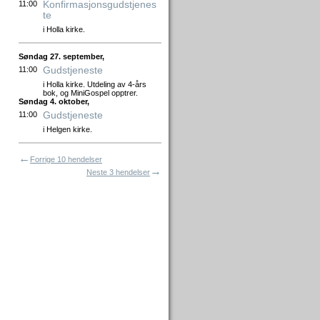
Konfirmasjonsgudstjenes
11:00
te
i Holla kirke.
Søndag 27. september,
Gudstjeneste
11:00
i Holla kirke. Utdeling av 4-års
bok, og MiniGospel opptrer.
Søndag 4. oktober,
Gudstjeneste
11:00
i Helgen kirke.
←
Forrige 10 hendelser
→
Neste 3 hendelser