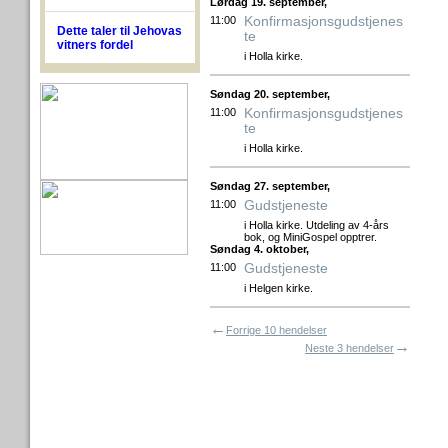
Lørdag 19. september,
Konfirmasjonsgudstjenes
11:00
Dette taler til Jehovas
te
vitners fordel
i Holla kirke.
Søndag 20. september,
Konfirmasjonsgudstjenes
11:00
te
i Holla kirke.
Søndag 27. september,
Gudstjeneste
11:00
i Holla kirke. Utdeling av 4-års
bok, og MiniGospel opptrer.
Søndag 4. oktober,
Gudstjeneste
11:00
i Helgen kirke.
←
Forrige 10 hendelser
→
Neste 3 hendelser