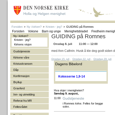
Holla og Helgen menighet
Forsiden
>
Ny i kirken?
>
Kristen - jeg?
>
GUIDING på Romnes
Forsiden
Voksne
Barn og unge
Menighetsbladet
Fredheim menig
GUIDING på Romnes
Ny i kirken?
Kristen - jeg?
Onsdag 8. juli
11:00 — 12:00
Kirkens visjon
med Ann Cathrin. Husk å kle deg godt siden de
Gudstjeneste
Kirkene våre
Onsdag 15. juli
,
Onsdag 22. juli
,
Onsdag 29. juli
Dagens Bibelord
Kristuskransen
Dåp
Konfirmasjon
Kolosserne 1,9-14
Bryllup
Gravferd
Hva skjer i menigheten?
Søndag 9. august,
Inn- og utmelding
Gudstjeneste
11:00
Referat fra MR
i Romnes kirke. Felles for begge
sokn.
Fellesrådet