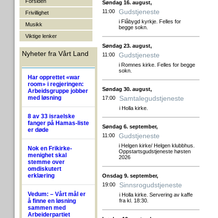
Forsiden
Søndag 16. august,
Gudstjeneste
11:00
Frivillighet
i Flåbygd kyrkje. Felles for
Musikk
begge sokn.
Viktige lenker
Søndag 23. august,
Nyheter fra Vårt Land
Gudstjeneste
11:00
i Romnes kirke. Felles for begge
sokn.
Har opprettet «war
room» i regjeringen:
Søndag 30. august,
Arbeidsgruppe jobber
med løsning
Samtalegudstjeneste
17:00
i Holla kirke.
8 av 33 israelske
fanger på Hamas-liste
Søndag 6. september,
er døde
Gudstjeneste
11:00
i Helgen kirke/ Helgen klubbhus.
Nok en Frikirke-
Oppstartsgudstjeneste høsten
menighet skal
2026
stemme over
omdiskutert
erklæring
Onsdag 9. september,
Sinnsrogudstjeneste
19:00
Vedum: – Vårt mål er
i Holla kirke. Servering av kaffe
å finne en løsning
fra kl. 18:30.
sammen med
Arbeiderpartiet