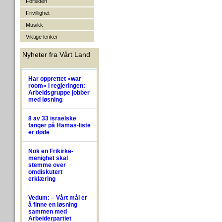
Forsiden
Frivillighet
Musikk
Viktige lenker
Nyheter fra Vårt Land
Har opprettet «war
room» i regjeringen:
Arbeidsgruppe jobber
med løsning
8 av 33 israelske
fanger på Hamas-liste
er døde
Nok en Frikirke-
menighet skal
stemme over
omdiskutert
erklæring
Vedum: – Vårt mål er
å finne en løsning
sammen med
Arbeiderpartiet