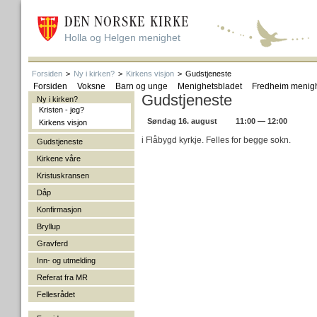
Holla og Helgen menighet
Forsiden
>
Ny i kirken?
>
Kirkens visjon
>
Gudstjeneste
Forsiden
Voksne
Barn og unge
Menighetsbladet
Fredheim menig
Gudstjeneste
Ny i kirken?
Kristen - jeg?
Søndag 16. august
11:00 — 12:00
Kirkens visjon
i Flåbygd kyrkje. Felles for begge sokn.
Gudstjeneste
Kirkene våre
Kristuskransen
Dåp
Konfirmasjon
Bryllup
Gravferd
Inn- og utmelding
Referat fra MR
Fellesrådet