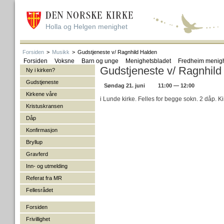
Holla og Helgen menighet
Forsiden
>
Musikk
>
Gudstjeneste v/ Ragnhild Halden
Forsiden
Voksne
Barn og unge
Menighetsbladet
Fredheim menig
Gudstjeneste v/ Ragnhild
Ny i kirken?
Gudstjeneste
Søndag 21. juni
11:00 — 12:00
Kirkene våre
i Lunde kirke. Felles for begge sokn. 2 dåp. Ki
Kristuskransen
Dåp
Konfirmasjon
Bryllup
Gravferd
Inn- og utmelding
Referat fra MR
Fellesrådet
Forsiden
Frivillighet