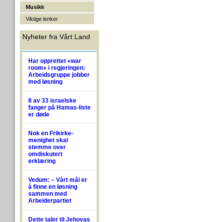
Musikk
Viktige lenker
Nyheter fra Vårt Land
Har opprettet «war
room» i regjeringen:
Arbeidsgruppe jobber
med løsning
8 av 33 israelske
fanger på Hamas-liste
er døde
Nok en Frikirke-
menighet skal
stemme over
omdiskutert
erklæring
Vedum: – Vårt mål er
å finne en løsning
sammen med
Arbeiderpartiet
Dette taler til Jehovas