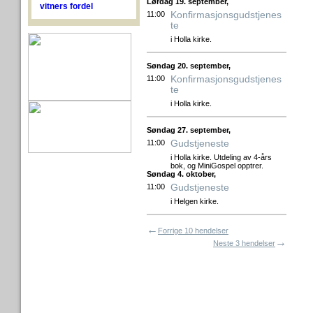
Lørdag 19. september,
vitners fordel
Konfirmasjonsgudstjenes
11:00
te
i Holla kirke.
Søndag 20. september,
Konfirmasjonsgudstjenes
11:00
te
i Holla kirke.
Søndag 27. september,
Gudstjeneste
11:00
i Holla kirke. Utdeling av 4-års
bok, og MiniGospel opptrer.
Søndag 4. oktober,
Gudstjeneste
11:00
i Helgen kirke.
←
Forrige 10 hendelser
→
Neste 3 hendelser