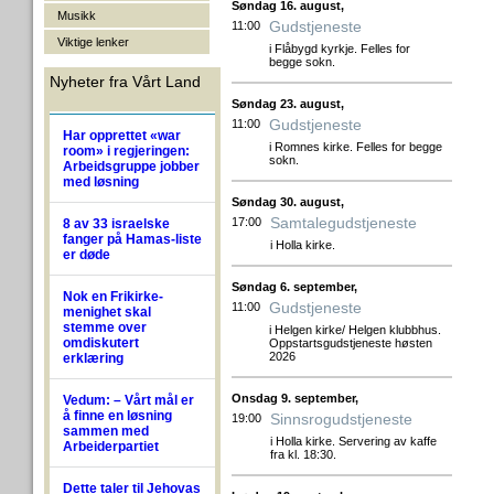
Søndag 16. august,
Musikk
Gudstjeneste
11:00
Viktige lenker
i Flåbygd kyrkje. Felles for
begge sokn.
Nyheter fra Vårt Land
Søndag 23. august,
Gudstjeneste
11:00
Har opprettet «war
i Romnes kirke. Felles for begge
room» i regjeringen:
sokn.
Arbeidsgruppe jobber
med løsning
Søndag 30. august,
Samtalegudstjeneste
17:00
8 av 33 israelske
fanger på Hamas-liste
i Holla kirke.
er døde
Søndag 6. september,
Nok en Frikirke-
Gudstjeneste
11:00
menighet skal
stemme over
i Helgen kirke/ Helgen klubbhus.
omdiskutert
Oppstartsgudstjeneste høsten
2026
erklæring
Onsdag 9. september,
Vedum: – Vårt mål er
å finne en løsning
Sinnsrogudstjeneste
19:00
sammen med
i Holla kirke. Servering av kaffe
Arbeiderpartiet
fra kl. 18:30.
Dette taler til Jehovas