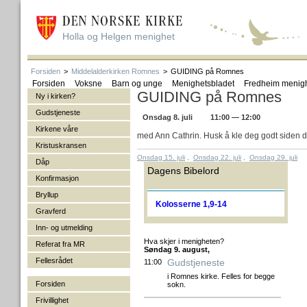
Holla og Helgen menighet
Forsiden
>
Middelalderkirken Romnes
>
GUIDING på Romnes
Forsiden
Voksne
Barn og unge
Menighetsbladet
Fredheim menig
GUIDING på Romnes
Ny i kirken?
Gudstjeneste
Onsdag 8. juli
11:00 — 12:00
Kirkene våre
med Ann Cathrin. Husk å kle deg godt siden de
Kristuskransen
Onsdag 15. juli
,
Onsdag 22. juli
,
Onsdag 29. juli
Dåp
Dagens Bibelord
Konfirmasjon
Bryllup
Kolosserne 1,9-14
Gravferd
Inn- og utmelding
Hva skjer i menigheten?
Referat fra MR
Søndag 9. august,
Fellesrådet
Gudstjeneste
11:00
i Romnes kirke. Felles for begge
Forsiden
sokn.
Frivillighet