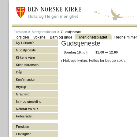
Holla og Helgen menighet
Forsiden
>
Menighetsbladet
>
Gudstjeneste
Forsiden
Voksne
Barn og unge
Menighetsbladet
Fredheim men
Gudstjeneste
Ny i kirken?
Gudstjeneste
Søndag 19. juli
11:00 — 12:00
Kirkene våre
i Flåbygd kyrkje. Felles for begge sokn.
Kristuskransen
Dåp
Konfirmasjon
Bryllup
Gravferd
Inn- og utmelding
Referat fra MR
Fellesrådet
Forsiden
Frivillighet