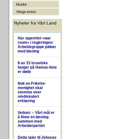
Musikk
Viktige lenker
Nyheter fra Vårt Land
Har opprettet «war
room» i regjeringen:
Arbeidsgruppe jobber
med løsning
8 av 33 israelske
fanger på Hamas-liste
er døde
Nok en Frikirke-
menighet skal
stemme over
omdiskutert
erklæring
Vedum: – Vårt mål er
å finne en løsning
sammen med
Arbeiderpartiet
Dette taler til Jehovas