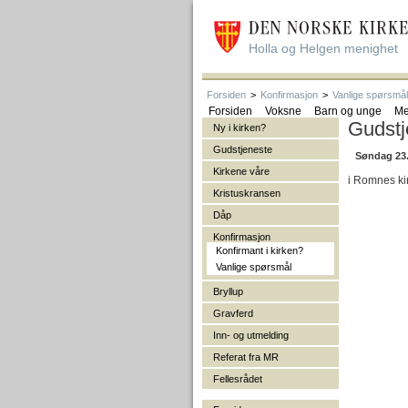
Holla og Helgen menighet
Forsiden
>
Konfirmasjon
>
Vanlige spørsmål
Forsiden
Voksne
Barn og unge
Me
Gudstj
Ny i kirken?
Gudstjeneste
Søndag 23
Kirkene våre
i Romnes kir
Kristuskransen
Dåp
Konfirmasjon
Konfirmant i kirken?
Vanlige spørsmål
Bryllup
Gravferd
Inn- og utmelding
Referat fra MR
Fellesrådet