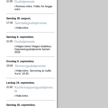
Gudstjeneste
11:00
i Romnes kirke. Felles for begge
sokn.
Søndag 30. august,
Samtalegudstjeneste
17:00
i Holla kirke.
Søndag 6. september,
Gudstjeneste
11:00
i Helgen kirke/ Helgen klubbhus.
Oppstartsgudstjeneste høsten
2026
Onsdag 9. september,
Sinnsrogudstjeneste
19:00
i Holla kirke. Servering av kaffe
fra kl. 18:30.
Lørdag 19. september,
Konfirmasjonsgudstjenes
11:00
te
i Holla kirke.
Søndag 20. september,