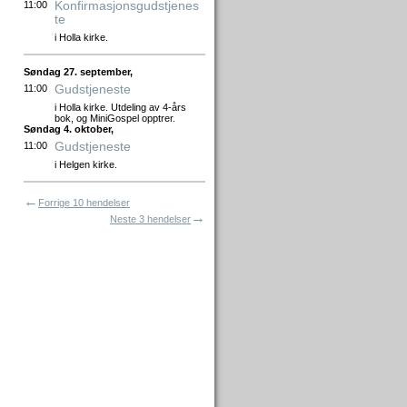
Konfirmasjonsgudstjenes
11:00
te
i Holla kirke.
Søndag 27. september,
Gudstjeneste
11:00
i Holla kirke. Utdeling av 4-års
bok, og MiniGospel opptrer.
Søndag 4. oktober,
Gudstjeneste
11:00
i Helgen kirke.
←
Forrige 10 hendelser
→
Neste 3 hendelser