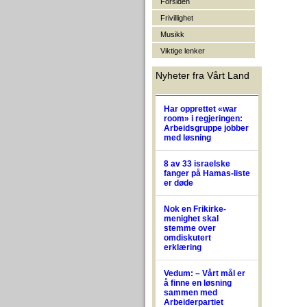
Forsiden
Frivillighet
Musikk
Viktige lenker
Nyheter fra Vårt Land
Har opprettet «war
room» i regjeringen:
Arbeidsgruppe jobber
med løsning
8 av 33 israelske
fanger på Hamas-liste
er døde
Nok en Frikirke-
menighet skal
stemme over
omdiskutert
erklæring
Vedum: – Vårt mål er
å finne en løsning
sammen med
Arbeiderpartiet