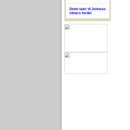
Dette taler til Jehovas
vitners fordel