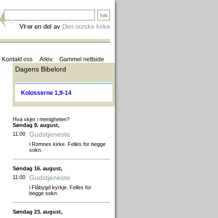
Vi er en del av
Den norske kirke
Kontakt oss
Arkiv
Gammel nettside
Dagens Bibelord
Kolosserne 1,9-14
Hva skjer i menigheten?
Søndag 9. august,
Gudstjeneste
11:00
i Romnes kirke. Felles for begge
sokn.
Søndag 16. august,
Gudstjeneste
11:00
i Flåbygd kyrkje. Felles for
begge sokn.
Søndag 23. august,