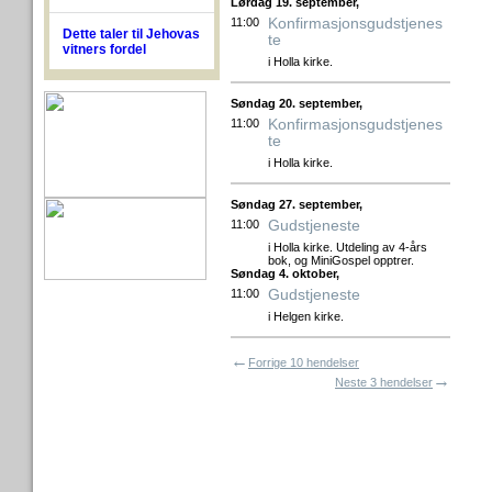
Lørdag 19. september,
Konfirmasjonsgudstjenes
11:00
Dette taler til Jehovas
te
vitners fordel
i Holla kirke.
Søndag 20. september,
Konfirmasjonsgudstjenes
11:00
te
i Holla kirke.
Søndag 27. september,
Gudstjeneste
11:00
i Holla kirke. Utdeling av 4-års
bok, og MiniGospel opptrer.
Søndag 4. oktober,
Gudstjeneste
11:00
i Helgen kirke.
←
Forrige 10 hendelser
→
Neste 3 hendelser