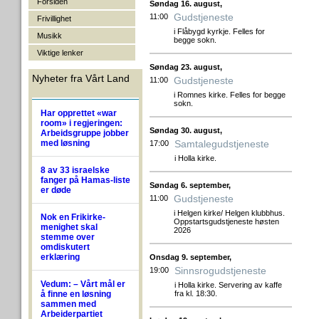
Forsiden
Søndag 16. august,
Gudstjeneste
11:00
Frivillighet
i Flåbygd kyrkje. Felles for
Musikk
begge sokn.
Viktige lenker
Søndag 23. august,
Nyheter fra Vårt Land
Gudstjeneste
11:00
i Romnes kirke. Felles for begge
sokn.
Har opprettet «war
room» i regjeringen:
Søndag 30. august,
Arbeidsgruppe jobber
med løsning
Samtalegudstjeneste
17:00
i Holla kirke.
8 av 33 israelske
fanger på Hamas-liste
Søndag 6. september,
er døde
Gudstjeneste
11:00
i Helgen kirke/ Helgen klubbhus.
Nok en Frikirke-
Oppstartsgudstjeneste høsten
menighet skal
2026
stemme over
omdiskutert
erklæring
Onsdag 9. september,
Sinnsrogudstjeneste
19:00
Vedum: – Vårt mål er
i Holla kirke. Servering av kaffe
å finne en løsning
fra kl. 18:30.
sammen med
Arbeiderpartiet