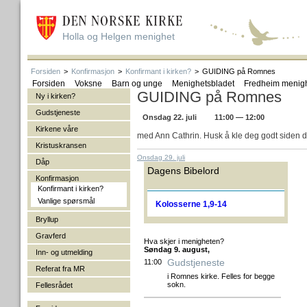
Holla og Helgen menighet
Forsiden
>
Konfirmasjon
>
Konfirmant i kirken?
>
GUIDING på Romnes
Forsiden
Voksne
Barn og unge
Menighetsbladet
Fredheim menig
GUIDING på Romnes
Ny i kirken?
Gudstjeneste
Onsdag 22. juli
11:00 — 12:00
Kirkene våre
med Ann Cathrin. Husk å kle deg godt siden de
Kristuskransen
Onsdag 29. juli
Dåp
Dagens Bibelord
Konfirmasjon
Konfirmant i kirken?
Vanlige spørsmål
Kolosserne 1,9-14
Bryllup
Gravferd
Hva skjer i menigheten?
Søndag 9. august,
Inn- og utmelding
Gudstjeneste
11:00
Referat fra MR
i Romnes kirke. Felles for begge
sokn.
Fellesrådet