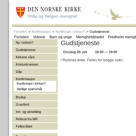
Holla og Helgen menighet
Forsiden
>
Konfirmasjon
>
Konfirmant i kirken?
>
Gudstjeneste
Forsiden
Voksne
Barn og unge
Menighetsbladet
Fredheim menig
Gudstjeneste
Ny i kirken?
Gudstjeneste
Onsdag 29. juli
18:00 — 19:00
Kirkene våre
i Romnes kirke. Felles for begge sokn.
Kristuskransen
Dåp
Konfirmasjon
Konfirmant i kirken?
Vanlige spørsmål
Bryllup
Gravferd
Inn- og utmelding
Referat fra MR
Fellesrådet