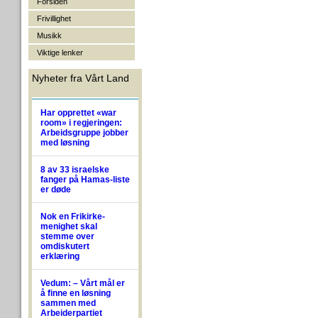
Forsiden
Frivillighet
Musikk
Viktige lenker
Nyheter fra Vårt Land
Har opprettet «war
room» i regjeringen:
Arbeidsgruppe jobber
med løsning
8 av 33 israelske
fanger på Hamas-liste
er døde
Nok en Frikirke-
menighet skal
stemme over
omdiskutert
erklæring
Vedum: – Vårt mål er
å finne en løsning
sammen med
Arbeiderpartiet