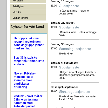
Forsiden
Søndag 16. august,
Gudstjeneste
11:00
Frivillighet
i Flåbygd kyrkje. Felles for
Musikk
begge sokn.
Viktige lenker
Søndag 23. august,
Nyheter fra Vårt Land
Gudstjeneste
11:00
i Romnes kirke. Felles for begge
sokn.
Har opprettet «war
room» i regjeringen:
Søndag 30. august,
Arbeidsgruppe jobber
med løsning
Samtalegudstjeneste
17:00
i Holla kirke.
8 av 33 israelske
fanger på Hamas-liste
Søndag 6. september,
er døde
Gudstjeneste
11:00
i Helgen kirke/ Helgen klubbhus.
Nok en Frikirke-
Oppstartsgudstjeneste høsten
menighet skal
2026
stemme over
omdiskutert
erklæring
Onsdag 9. september,
Sinnsrogudstjeneste
19:00
Vedum: – Vårt mål er
i Holla kirke. Servering av kaffe
å finne en løsning
fra kl. 18:30.
sammen med
Arbeiderpartiet