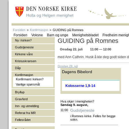
Holla og Helgen menighet
Forsiden
>
Konfirmasjon
>
GUIDING på Romnes
Forsiden
Voksne
Barn og unge
Menighetsbladet
Fredheim menig
GUIDING på Romnes
Ny i kirken?
Gudstjeneste
Onsdag 22. juli
11:00 — 12:00
Kirkene våre
med Ann Cathrin. Husk å kle deg godt siden de
Kristuskransen
Onsdag 29. juli
Dåp
Dagens Bibelord
Konfirmasjon
Konfirmant i kirken?
Vanlige spørsmål
Kolosserne 1,9-14
Bryllup
Gravferd
Hva skjer i menigheten?
Søndag 9. august,
Inn- og utmelding
Gudstjeneste
11:00
Referat fra MR
i Romnes kirke. Felles for begge
sokn.
Fellesrådet