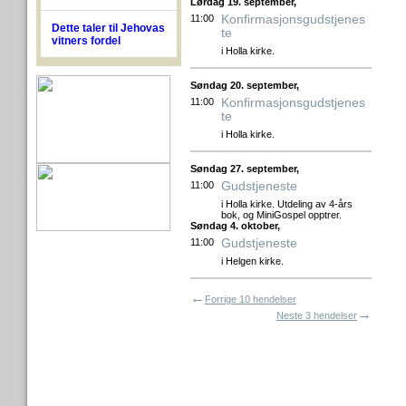
Lørdag 19. september,
Konfirmasjonsgudstjenes
11:00
Dette taler til Jehovas
te
vitners fordel
i Holla kirke.
Søndag 20. september,
Konfirmasjonsgudstjenes
11:00
te
i Holla kirke.
Søndag 27. september,
Gudstjeneste
11:00
i Holla kirke. Utdeling av 4-års
bok, og MiniGospel opptrer.
Søndag 4. oktober,
Gudstjeneste
11:00
i Helgen kirke.
←
Forrige 10 hendelser
→
Neste 3 hendelser