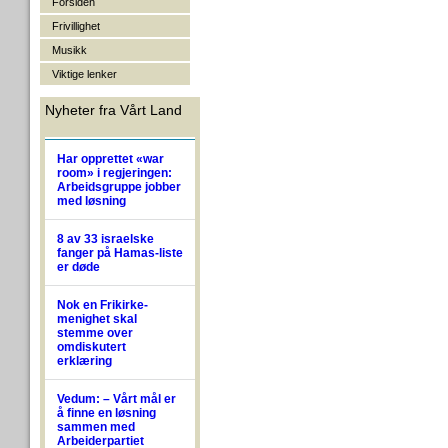
Forsiden
Frivillighet
Musikk
Viktige lenker
Nyheter fra Vårt Land
Har opprettet «war
room» i regjeringen:
Arbeidsgruppe jobber
med løsning
8 av 33 israelske
fanger på Hamas-liste
er døde
Nok en Frikirke-
menighet skal
stemme over
omdiskutert
erklæring
Vedum: – Vårt mål er
å finne en løsning
sammen med
Arbeiderpartiet