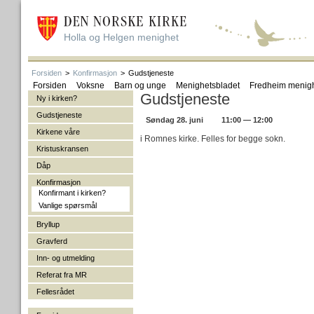
Holla og Helgen menighet
Forsiden
>
Konfirmasjon
>
Gudstjeneste
Forsiden
Voksne
Barn og unge
Menighetsbladet
Fredheim menig
Gudstjeneste
Ny i kirken?
Gudstjeneste
Søndag 28. juni
11:00 — 12:00
Kirkene våre
i Romnes kirke. Felles for begge sokn.
Kristuskransen
Dåp
Konfirmasjon
Konfirmant i kirken?
Vanlige spørsmål
Bryllup
Gravferd
Inn- og utmelding
Referat fra MR
Fellesrådet