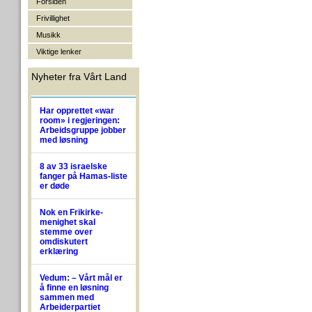
Forsiden
Frivillighet
Musikk
Viktige lenker
Nyheter fra Vårt Land
Har opprettet «war
room» i regjeringen:
Arbeidsgruppe jobber
med løsning
8 av 33 israelske
fanger på Hamas-liste
er døde
Nok en Frikirke-
menighet skal
stemme over
omdiskutert
erklæring
Vedum: – Vårt mål er
å finne en løsning
sammen med
Arbeiderpartiet