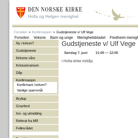
Holla og Helgen menighet
Forsiden
>
Konfirmasjon
>
Gudstjeneste v/ Ulf Vege
Forsiden
Voksne
Barn og unge
Menighetsbladet
Fredheim menig
Gudstjeneste v/ Ulf Vege
Ny i kirken?
Gudstjeneste
Søndag 7. juni
11:00 — 12:00
Kirkene våre
i Holla kirke m/dåp.
Kristuskransen
Dåp
Konfirmasjon
Konfirmant i kirken?
Vanlige spørsmål
Bryllup
Gravferd
Inn- og utmelding
Referat fra MR
Fellesrådet