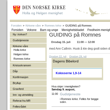
Holla og Helgen menighet
Forsiden
>
Kirkene våre
>
Romnes kirke
>
GUIDING på Romnes
Forsiden
Voksne
Barn og unge
Menighetsbladet
Fredheim menig
GUIDING på Romnes
Ny i kirken?
Gudstjeneste
Onsdag 15. juli
11:00 — 12:00
Kirkene våre
med Ann Cathrin. Husk å kle deg godt siden de
Holla kirke
Helgen kirke
Onsdag 22. juli
,
Onsdag 29. juli
Romnes kirke
Dagens Bibelord
Kristuskransen
Dåp
Kolosserne 1,9-14
Konfirmasjon
Bryllup
Hva skjer i menigheten?
Gravferd
Søndag 9. august,
Gudstjeneste
11:00
Inn- og utmelding
i Romnes kirke. Felles for begge
Referat fra MR
sokn.
Fellesrådet