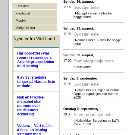
Søndag 16. august,
Forsiden
Gudstjeneste
11:00
Frivillighet
i Flåbygd kyrkje. Felles for
begge sokn.
Musikk
Viktige lenker
Søndag 23. august,
Gudstjeneste
11:00
Nyheter fra Vårt Land
i Romnes kirke. Felles for begge
sokn.
Har opprettet «war
Søndag 30. august,
room» i regjeringen:
Samtalegudstjeneste
17:00
Arbeidsgruppe jobber
med løsning
i Holla kirke.
8 av 33 israelske
Søndag 6. september,
fanger på Hamas-liste
Gudstjeneste
11:00
er døde
i Helgen kirke/ Helgen klubbhus.
Oppstartsgudstjeneste høsten
Nok en Frikirke-
2026
menighet skal
stemme over
Onsdag 9. september,
omdiskutert
erklæring
Sinnsrogudstjeneste
19:00
i Holla kirke. Servering av kaffe
fra kl. 18:30.
Vedum: – Vårt mål er
å finne en løsning
sammen med