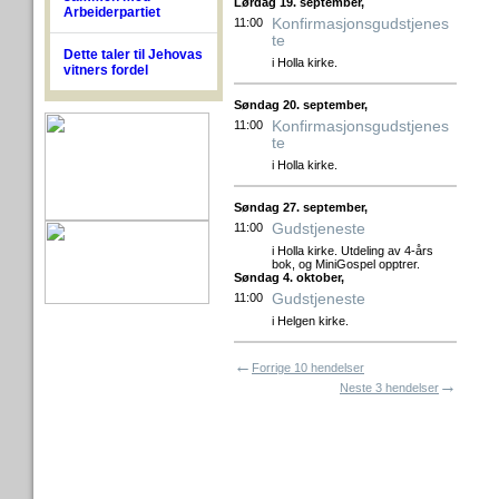
Lørdag 19. september,
Arbeiderpartiet
Konfirmasjonsgudstjenes
11:00
te
Dette taler til Jehovas
i Holla kirke.
vitners fordel
Søndag 20. september,
Konfirmasjonsgudstjenes
11:00
te
i Holla kirke.
Søndag 27. september,
Gudstjeneste
11:00
i Holla kirke. Utdeling av 4-års
bok, og MiniGospel opptrer.
Søndag 4. oktober,
Gudstjeneste
11:00
i Helgen kirke.
←
Forrige 10 hendelser
→
Neste 3 hendelser