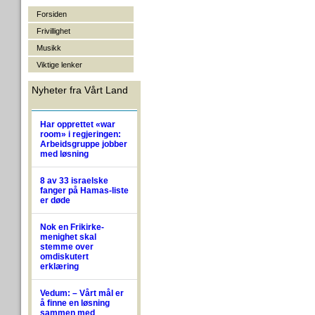
Forsiden
Frivillighet
Musikk
Viktige lenker
Nyheter fra Vårt Land
Har opprettet «war
room» i regjeringen:
Arbeidsgruppe jobber
med løsning
8 av 33 israelske
fanger på Hamas-liste
er døde
Nok en Frikirke-
menighet skal
stemme over
omdiskutert
erklæring
Vedum: – Vårt mål er
å finne en løsning
sammen med