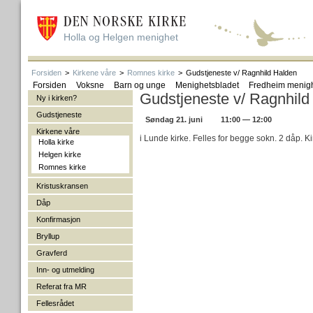
Holla og Helgen menighet
Forsiden
>
Kirkene våre
>
Romnes kirke
>
Gudstjeneste v/ Ragnhild Halden
Forsiden
Voksne
Barn og unge
Menighetsbladet
Fredheim menig
Gudstjeneste v/ Ragnhild
Ny i kirken?
Gudstjeneste
Søndag 21. juni
11:00 — 12:00
Kirkene våre
i Lunde kirke. Felles for begge sokn. 2 dåp. Ki
Holla kirke
Helgen kirke
Romnes kirke
Kristuskransen
Dåp
Konfirmasjon
Bryllup
Gravferd
Inn- og utmelding
Referat fra MR
Fellesrådet