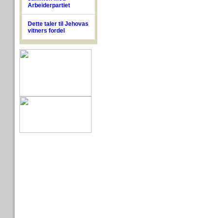
Arbeiderpartiet
Dette taler til Jehovas
vitners fordel