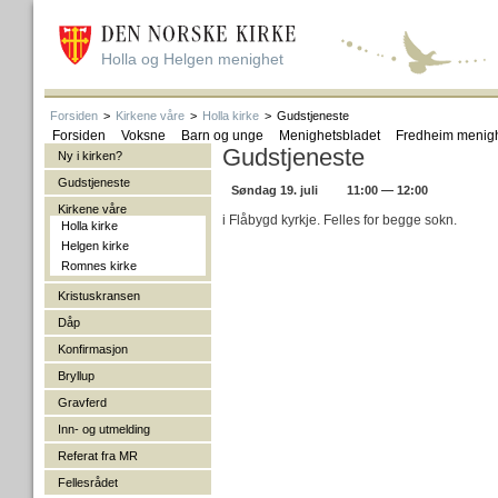
Holla og Helgen menighet
Forsiden
>
Kirkene våre
>
Holla kirke
>
Gudstjeneste
Forsiden
Voksne
Barn og unge
Menighetsbladet
Fredheim menig
Gudstjeneste
Ny i kirken?
Gudstjeneste
Søndag 19. juli
11:00 — 12:00
Kirkene våre
i Flåbygd kyrkje. Felles for begge sokn.
Holla kirke
Helgen kirke
Romnes kirke
Kristuskransen
Dåp
Konfirmasjon
Bryllup
Gravferd
Inn- og utmelding
Referat fra MR
Fellesrådet