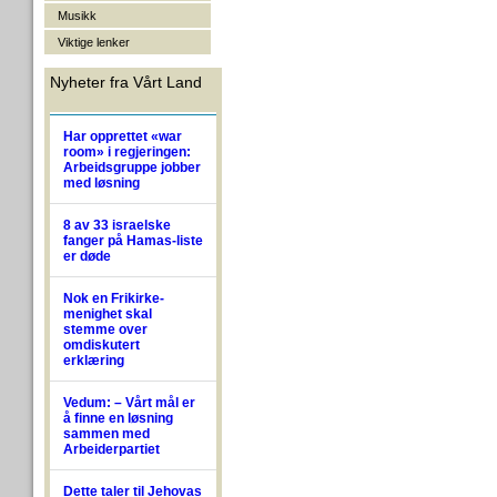
Musikk
Viktige lenker
Nyheter fra Vårt Land
Har opprettet «war
room» i regjeringen:
Arbeidsgruppe jobber
med løsning
8 av 33 israelske
fanger på Hamas-liste
er døde
Nok en Frikirke-
menighet skal
stemme over
omdiskutert
erklæring
Vedum: – Vårt mål er
å finne en løsning
sammen med
Arbeiderpartiet
Dette taler til Jehovas