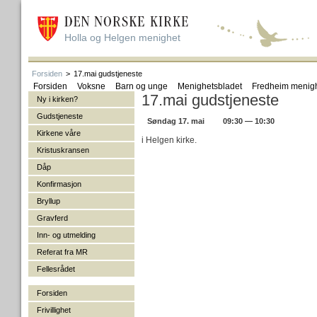
Holla og Helgen menighet
Forsiden
>
17.mai gudstjeneste
Forsiden
Voksne
Barn og unge
Menighetsbladet
Fredheim menig
17.mai gudstjeneste
Ny i kirken?
Gudstjeneste
Søndag 17. mai
09:30 — 10:30
Kirkene våre
i Helgen kirke.
Kristuskransen
Dåp
Konfirmasjon
Bryllup
Gravferd
Inn- og utmelding
Referat fra MR
Fellesrådet
Forsiden
Frivillighet