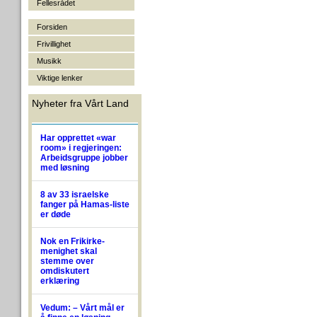
Fellesrådet
Forsiden
Frivillighet
Musikk
Viktige lenker
Nyheter fra Vårt Land
Har opprettet «war
room» i regjeringen:
Arbeidsgruppe jobber
med løsning
8 av 33 israelske
fanger på Hamas-liste
er døde
Nok en Frikirke-
menighet skal
stemme over
omdiskutert
erklæring
Vedum: – Vårt mål er