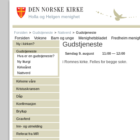
Holla og Helgen menighet
Forsiden
>
Gudstjeneste
>
Nattverd
>
Gudstjeneste
Forsiden
Voksne
Barn og unge
Menighetsbladet
Fredheim menig
Gudstjeneste
Ny i kirken?
Gudstjeneste
Søndag 9. august
11:00 — 12:00
Hva er en gudstjeneste?
Ny liturgi
i Romnes kirke. Felles for begge sokn.
Kirkeåret
Nattverd
Kirkene våre
Kristuskransen
Dåp
Konfirmasjon
Bryllup
Gravferd
Inn- og utmelding
Referat fra MR