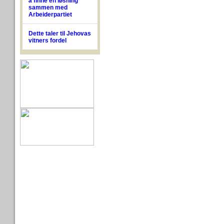
å finne en løsning
sammen med
Arbeiderpartiet
Dette taler til Jehovas
vitners fordel