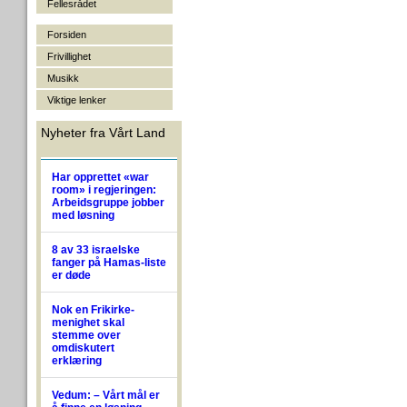
Fellesrådet
Forsiden
Frivillighet
Musikk
Viktige lenker
Nyheter fra Vårt Land
Har opprettet «war
room» i regjeringen:
Arbeidsgruppe jobber
med løsning
8 av 33 israelske
fanger på Hamas-liste
er døde
Nok en Frikirke-
menighet skal
stemme over
omdiskutert
erklæring
Vedum: – Vårt mål er