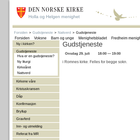
Holla og Helgen menighet
Forsiden
>
Gudstjeneste
>
Nattverd
>
Gudstjeneste
Forsiden
Voksne
Barn og unge
Menighetsbladet
Fredheim menig
Gudstjeneste
Ny i kirken?
Gudstjeneste
Onsdag 29. juli
18:00 — 19:00
Hva er en gudstjeneste?
Ny liturgi
i Romnes kirke. Felles for begge sokn.
Kirkeåret
Nattverd
Kirkene våre
Kristuskransen
Dåp
Konfirmasjon
Bryllup
Gravferd
Inn- og utmelding
Referat fra MR