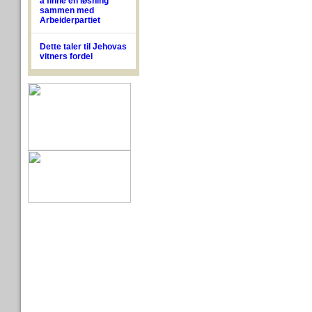
å finne en løsning
sammen med
Arbeiderpartiet
Dette taler til Jehovas
vitners fordel