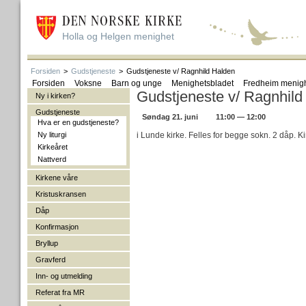
Holla og Helgen menighet
Forsiden
>
Gudstjeneste
>
Gudstjeneste v/ Ragnhild Halden
Forsiden
Voksne
Barn og unge
Menighetsbladet
Fredheim menig
Gudstjeneste v/ Ragnhild
Ny i kirken?
Gudstjeneste
Søndag 21. juni
11:00 — 12:00
Hva er en gudstjeneste?
Ny liturgi
i Lunde kirke. Felles for begge sokn. 2 dåp. Ki
Kirkeåret
Nattverd
Kirkene våre
Kristuskransen
Dåp
Konfirmasjon
Bryllup
Gravferd
Inn- og utmelding
Referat fra MR