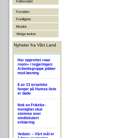
Fellesrådet
Forsiden
Frivillighet
Musikk
Viktige lenker
Nyheter fra Vårt Land
Har opprettet «war
room» i regjeringen:
Arbeidsgruppe jobber
med løsning
8 av 33 israelske
fanger på Hamas-liste
er døde
Nok en Frikirke-
menighet skal
stemme over
omdiskutert
erklæring
Vedum: – Vårt mål er