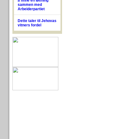
å finne en løsning
sammen med
Arbeiderpartiet
Dette taler til Jehovas
vitners fordel