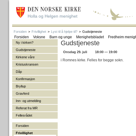
Holla og Helgen menighet
Forsiden
>
Frivillighet
>
Lyst til å hjelpe til?
>
Gudstjeneste
Forsiden
Voksne
Barn og unge
Menighetsbladet
Fredheim menig
Gudstjeneste
Ny i kirken?
Gudstjeneste
Onsdag 29. juli
18:00 — 19:00
Kirkene våre
i Romnes kirke. Felles for begge sokn.
Kristuskransen
Dåp
Konfirmasjon
Bryllup
Gravferd
Inn- og utmelding
Referat fra MR
Fellesrådet
Forsiden
Frivillighet