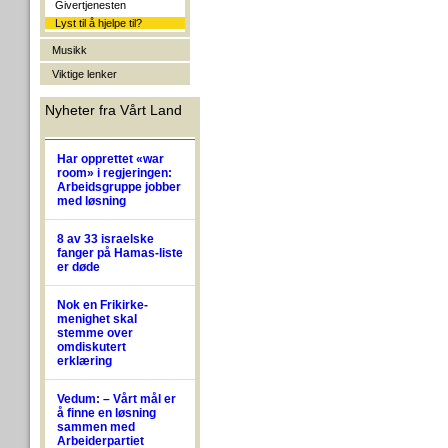
Givertjenesten
Lyst til å hjelpe til?
Musikk
Viktige lenker
Nyheter fra Vårt Land
Har opprettet «war
room» i regjeringen:
Arbeidsgruppe jobber
med løsning
8 av 33 israelske
fanger på Hamas-liste
er døde
Nok en Frikirke-
menighet skal
stemme over
omdiskutert
erklæring
Vedum: – Vårt mål er
å finne en løsning
sammen med
Arbeiderpartiet