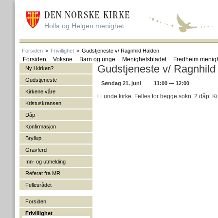
Holla og Helgen menighet
Forsiden
>
Frivillighet
>
Gudstjeneste v/ Ragnhild Halden
Forsiden
Voksne
Barn og unge
Menighetsbladet
Fredheim menig
Gudstjeneste v/ Ragnhild
Ny i kirken?
Gudstjeneste
Søndag 21. juni
11:00 — 12:00
Kirkene våre
i Lunde kirke. Felles for begge sokn. 2 dåp. Ki
Kristuskransen
Dåp
Konfirmasjon
Bryllup
Gravferd
Inn- og utmelding
Referat fra MR
Fellesrådet
Forsiden
Frivillighet