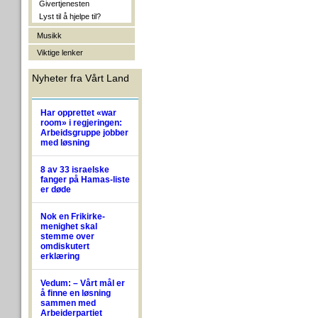
Givertjenesten
Lyst til å hjelpe til?
Musikk
Viktige lenker
Nyheter fra Vårt Land
Har opprettet «war
room» i regjeringen:
Arbeidsgruppe jobber
med løsning
8 av 33 israelske
fanger på Hamas-liste
er døde
Nok en Frikirke-
menighet skal
stemme over
omdiskutert
erklæring
Vedum: – Vårt mål er
å finne en løsning
sammen med
Arbeiderpartiet