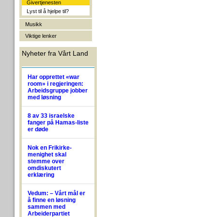
Givertjenesten
Lyst til å hjelpe til?
Musikk
Viktige lenker
Nyheter fra Vårt Land
Har opprettet «war
room» i regjeringen:
Arbeidsgruppe jobber
med løsning
8 av 33 israelske
fanger på Hamas-liste
er døde
Nok en Frikirke-
menighet skal
stemme over
omdiskutert
erklæring
Vedum: – Vårt mål er
å finne en løsning
sammen med
Arbeiderpartiet