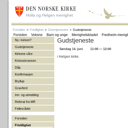
Holla og Helgen menighet
Forsiden
>
Frivillighet
>
Givertjenesten
>
Gudstjeneste
Forsiden
Voksne
Barn og unge
Menighetsbladet
Fredheim menig
Gudstjeneste
Ny i kirken?
Gudstjeneste
Søndag 14. juni
11:00 — 12:00
Kirkene våre
i Helgen kirke.
Kristuskransen
Dåp
Konfirmasjon
Bryllup
Gravferd
Inn- og utmelding
Referat fra MR
Fellesrådet
Forsiden
Frivillighet