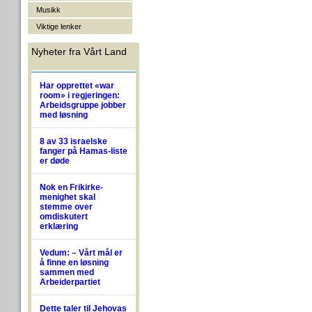
Musikk
Viktige lenker
Nyheter fra Vårt Land
Har opprettet «war
room» i regjeringen:
Arbeidsgruppe jobber
med løsning
8 av 33 israelske
fanger på Hamas-liste
er døde
Nok en Frikirke-
menighet skal
stemme over
omdiskutert
erklæring
Vedum: – Vårt mål er
å finne en løsning
sammen med
Arbeiderpartiet
Dette taler til Jehovas