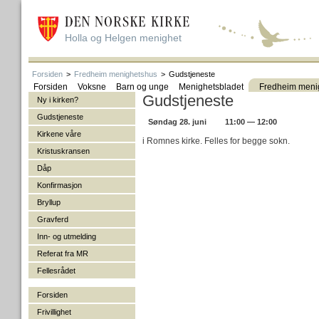
Holla og Helgen menighet
Forsiden
>
Fredheim menighetshus
>
Gudstjeneste
Forsiden
Voksne
Barn og unge
Menighetsbladet
Fredheim meni
Gudstjeneste
Ny i kirken?
Gudstjeneste
Søndag 28. juni
11:00 — 12:00
Kirkene våre
i Romnes kirke. Felles for begge sokn.
Kristuskransen
Dåp
Konfirmasjon
Bryllup
Gravferd
Inn- og utmelding
Referat fra MR
Fellesrådet
Forsiden
Frivillighet