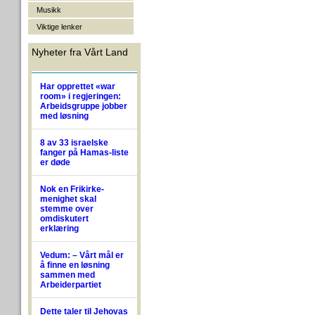
Musikk
Viktige lenker
Nyheter fra Vårt Land
Har opprettet «war
room» i regjeringen:
Arbeidsgruppe jobber
med løsning
8 av 33 israelske
fanger på Hamas-liste
er døde
Nok en Frikirke-
menighet skal
stemme over
omdiskutert
erklæring
Vedum: – Vårt mål er
å finne en løsning
sammen med
Arbeiderpartiet
Dette taler til Jehovas