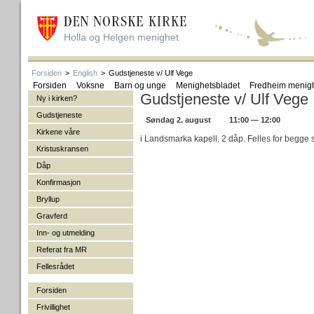
Holla og Helgen menighet
Forsiden
>
English
>
Gudstjeneste v/ Ulf Vege
Forsiden
Voksne
Barn og unge
Menighetsbladet
Fredheim menig
Gudstjeneste v/ Ulf Vege
Ny i kirken?
Gudstjeneste
Søndag 2. august
11:00 — 12:00
Kirkene våre
i Landsmarka kapell. 2 dåp. Felles for begge 
Kristuskransen
Dåp
Konfirmasjon
Bryllup
Gravferd
Inn- og utmelding
Referat fra MR
Fellesrådet
Forsiden
Frivillighet