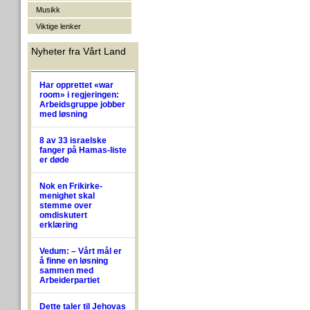
Musikk
Viktige lenker
Nyheter fra Vårt Land
Har opprettet «war
room» i regjeringen:
Arbeidsgruppe jobber
med løsning
8 av 33 israelske
fanger på Hamas-liste
er døde
Nok en Frikirke-
menighet skal
stemme over
omdiskutert
erklæring
Vedum: – Vårt mål er
å finne en løsning
sammen med
Arbeiderpartiet
Dette taler til Jehovas