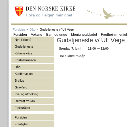
Holla og Helgen menighet
Forsiden
>
Dåp
>
Gudstjeneste v/ Ulf Vege
Forsiden
Voksne
Barn og unge
Menighetsbladet
Fredheim menig
Gudstjeneste v/ Ulf Vege
Ny i kirken?
Gudstjeneste
Søndag 7. juni
11:00 — 12:00
Kirkene våre
i Holla kirke m/dåp.
Kristuskransen
Dåp
Konfirmasjon
Bryllup
Gravferd
Inn- og utmelding
Referat fra MR
Fellesrådet
Forsiden
Frivillighet