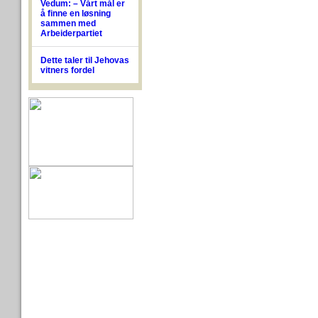
Vedum: – Vårt mål er
å finne en løsning
sammen med
Arbeiderpartiet
Dette taler til Jehovas
vitners fordel