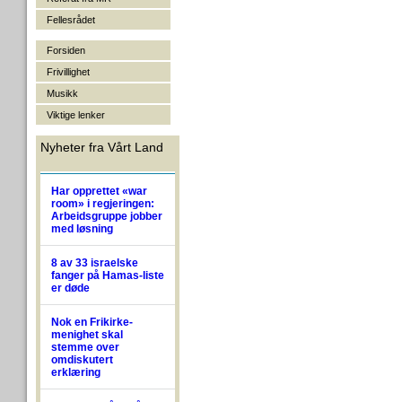
Fellesrådet
Forsiden
Frivillighet
Musikk
Viktige lenker
Nyheter fra Vårt Land
Har opprettet «war
room» i regjeringen:
Arbeidsgruppe jobber
med løsning
8 av 33 israelske
fanger på Hamas-liste
er døde
Nok en Frikirke-
menighet skal
stemme over
omdiskutert
erklæring