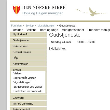
Holla og Helgen menighet
Forsiden
>
Bryllup
>
Vigselsliturgien
>
Gudstjeneste
Forsiden
Voksne
Barn og unge
Menighetsbladet
Fredheim menig
Gudstjeneste
Ny i kirken?
Gudstjeneste
Søndag 24. mai
11:00 — 12:00
Kirkene våre
i Holla kirke.
Kristuskransen
Dåp
Konfirmasjon
Bryllup
Vielse
Slik foregår vielsen
Vigselsliturgien
Skriftlesinger ved vigsel
Huskeliste for brudefolk
Gravferd
Inn- og utmelding
Referat fra MR