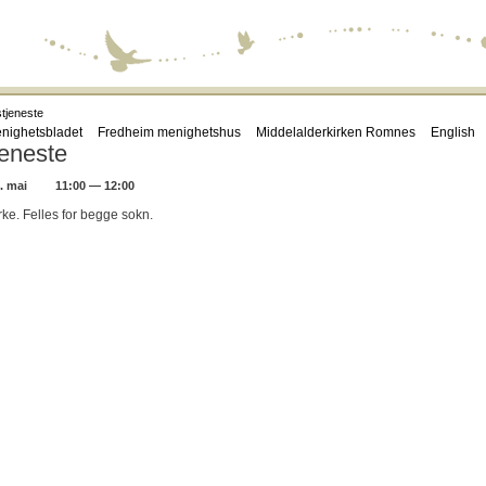
tjeneste
nighetsbladet
Fredheim menighetshus
Middelalderkirken Romnes
English
eneste
. mai
11:00 — 12:00
ke. Felles for begge sokn.