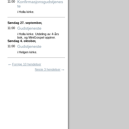
Konfirmasjonsgudstjenes
11:00
te
i Holla kirke.
Søndag 27. september,
Gudstjeneste
11:00
i Holla kirke. Utdeling av 4-års
bok, og MiniGospel opptrer.
Søndag 4. oktober,
Gudstjeneste
11:00
i Helgen kirke.
←
Forrige 10 hendelser
→
Neste 3 hendelser