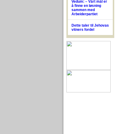
Vedum: – Vårt mål er
å finne en løsning
sammen med
Arbeiderpartiet
Dette taler til Jehovas
vitners fordel