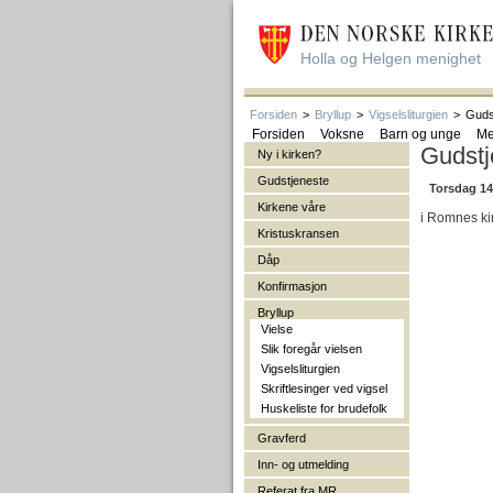
Holla og Helgen menighet
Forsiden
>
Bryllup
>
Vigselsliturgien
>
Guds
Forsiden
Voksne
Barn og unge
Me
Gudstj
Ny i kirken?
Gudstjeneste
Torsdag 14
Kirkene våre
i Romnes kir
Kristuskransen
Dåp
Konfirmasjon
Bryllup
Vielse
Slik foregår vielsen
Vigselsliturgien
Skriftlesinger ved vigsel
Huskeliste for brudefolk
Gravferd
Inn- og utmelding
Referat fra MR