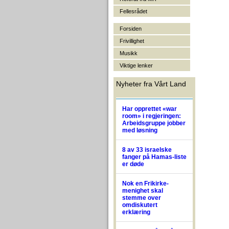
Fellesrådet
Forsiden
Frivillighet
Musikk
Viktige lenker
Nyheter fra Vårt Land
Har opprettet «war
room» i regjeringen:
Arbeidsgruppe jobber
med løsning
8 av 33 israelske
fanger på Hamas-liste
er døde
Nok en Frikirke-
menighet skal
stemme over
omdiskutert
erklæring