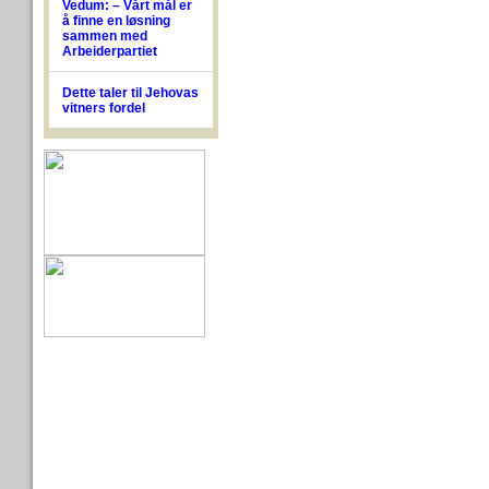
Vedum: – Vårt mål er
å finne en løsning
sammen med
Arbeiderpartiet
Dette taler til Jehovas
vitners fordel