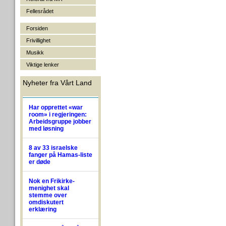
Fellesrådet
Forsiden
Frivillighet
Musikk
Viktige lenker
Nyheter fra Vårt Land
Har opprettet «war
room» i regjeringen:
Arbeidsgruppe jobber
med løsning
8 av 33 israelske
fanger på Hamas-liste
er døde
Nok en Frikirke-
menighet skal
stemme over
omdiskutert
erklæring