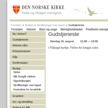
Holla og Helgen menighet
Forsiden
>
Bryllup
>
Skriftlesinger ved vigsel
>
Gudstjeneste
Forsiden
Voksne
Barn og unge
Menighetsbladet
Fredheim menig
Gudstjeneste
Ny i kirken?
Gudstjeneste
Søndag 16. august
11:00 — 12:00
Kirkene våre
i Flåbygd kyrkje. Felles for begge sokn.
Kristuskransen
Dåp
Konfirmasjon
Bryllup
Vielse
Slik foregår vielsen
Vigselsliturgien
Skriftlesinger ved vigsel
Huskeliste for brudefolk
Gravferd
Inn- og utmelding
Referat fra MR