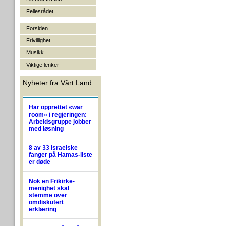
Fellesrådet
Forsiden
Frivillighet
Musikk
Viktige lenker
Nyheter fra Vårt Land
Har opprettet «war
room» i regjeringen:
Arbeidsgruppe jobber
med løsning
8 av 33 israelske
fanger på Hamas-liste
er døde
Nok en Frikirke-
menighet skal
stemme over
omdiskutert
erklæring