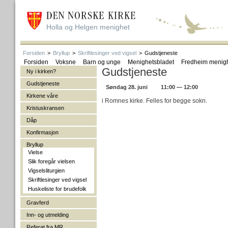
Holla og Helgen menighet
Forsiden
>
Bryllup
>
Skriftlesinger ved vigsel
>
Gudstjeneste
Forsiden
Voksne
Barn og unge
Menighetsbladet
Fredheim menig
Gudstjeneste
Ny i kirken?
Gudstjeneste
Søndag 28. juni
11:00 — 12:00
Kirkene våre
i Romnes kirke. Felles for begge sokn.
Kristuskransen
Dåp
Konfirmasjon
Bryllup
Vielse
Slik foregår vielsen
Vigselsliturgien
Skriftlesinger ved vigsel
Huskeliste for brudefolk
Gravferd
Inn- og utmelding
Referat fra MR