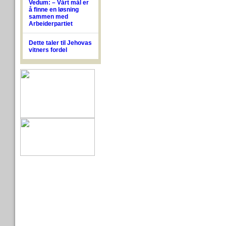
Vedum: – Vårt mål er
å finne en løsning
sammen med
Arbeiderpartiet
Dette taler til Jehovas
vitners fordel