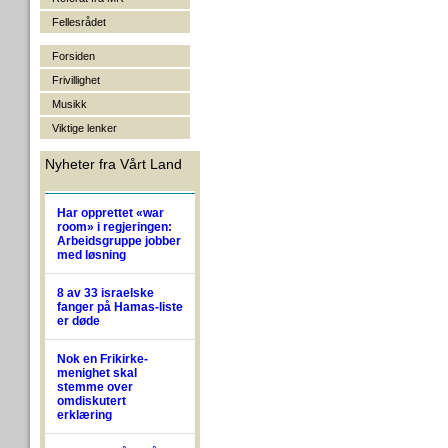
Fellesrådet
Forsiden
Frivillighet
Musikk
Viktige lenker
Nyheter fra Vårt Land
Har opprettet «war
room» i regjeringen:
Arbeidsgruppe jobber
med løsning
8 av 33 israelske
fanger på Hamas-liste
er døde
Nok en Frikirke-
menighet skal
stemme over
omdiskutert
erklæring