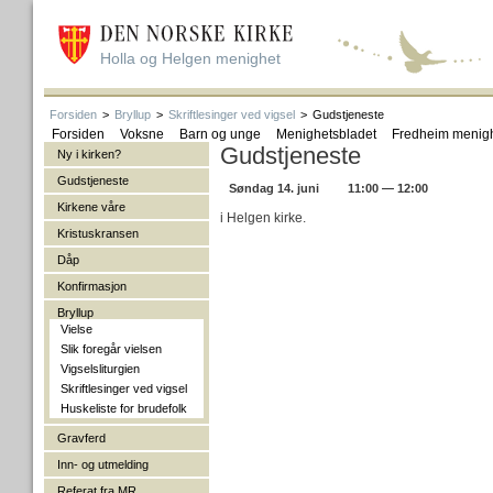
Holla og Helgen menighet
Forsiden
>
Bryllup
>
Skriftlesinger ved vigsel
>
Gudstjeneste
Forsiden
Voksne
Barn og unge
Menighetsbladet
Fredheim menig
Gudstjeneste
Ny i kirken?
Gudstjeneste
Søndag 14. juni
11:00 — 12:00
Kirkene våre
i Helgen kirke.
Kristuskransen
Dåp
Konfirmasjon
Bryllup
Vielse
Slik foregår vielsen
Vigselsliturgien
Skriftlesinger ved vigsel
Huskeliste for brudefolk
Gravferd
Inn- og utmelding
Referat fra MR