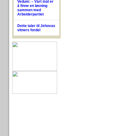
Vedum: – Vårt mål er
å finne en løsning
sammen med
Arbeiderpartiet
Dette taler til Jehovas
vitners fordel