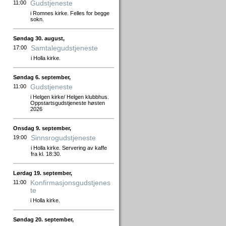
Gudstjeneste
11:00
i Romnes kirke. Felles for begge
sokn.
Søndag 30. august,
Samtalegudstjeneste
17:00
i Holla kirke.
Søndag 6. september,
Gudstjeneste
11:00
i Helgen kirke/ Helgen klubbhus.
Oppstartsgudstjeneste høsten
2026
Onsdag 9. september,
Sinnsrogudstjeneste
19:00
i Holla kirke. Servering av kaffe
fra kl. 18:30.
Lørdag 19. september,
Konfirmasjonsgudstjenes
11:00
te
i Holla kirke.
Søndag 20. september,