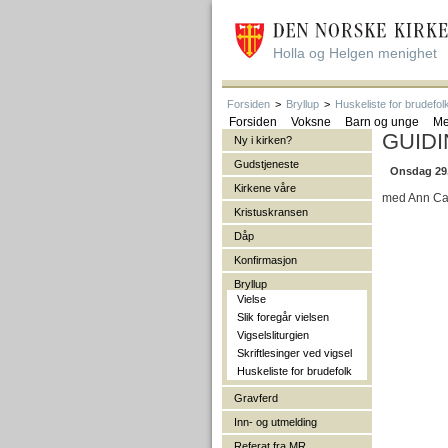
Holla og Helgen menighet
Forsiden
>
Bryllup
>
Huskeliste for brudefol
Forsiden
Voksne
Barn og unge
Me
GUIDI
Ny i kirken?
Gudstjeneste
Onsdag 29. 
Kirkene våre
med Ann Cath
Kristuskransen
Dåp
Konfirmasjon
Bryllup
Vielse
Slik foregår vielsen
Vigselsliturgien
Skriftlesinger ved vigsel
Huskeliste for brudefolk
Gravferd
Inn- og utmelding
Referat fra MR