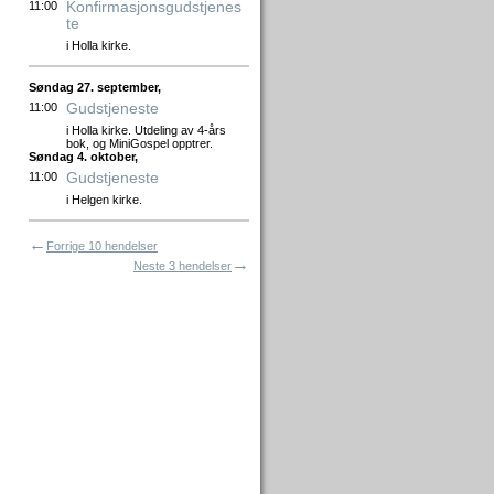
Konfirmasjonsgudstjenes
11:00
te
i Holla kirke.
Søndag 27. september,
Gudstjeneste
11:00
i Holla kirke. Utdeling av 4-års
bok, og MiniGospel opptrer.
Søndag 4. oktober,
Gudstjeneste
11:00
i Helgen kirke.
←
Forrige 10 hendelser
→
Neste 3 hendelser