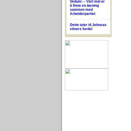
Vedum: – Vårt mål er
å finne en løsning
sammen med
Arbeiderpartiet
Dette taler til Jehovas
vitners fordel