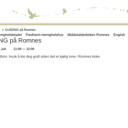
k
>
GUIDING på Romnes
nighetsbladet
Fredheim menighetshus
Middelalderkirken Romnes
English
NG på Romnes
juli
11:00 — 12:00
rin. Husk å kle deg godt siden det er kjølig inne i Romnes kirke.