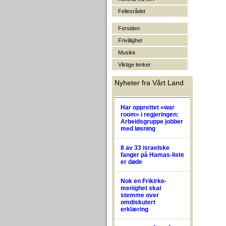
Fellesrådet
Forsiden
Frivillighet
Musikk
Viktige lenker
Nyheter fra Vårt Land
Har opprettet «war
room» i regjeringen:
Arbeidsgruppe jobber
med løsning
8 av 33 israelske
fanger på Hamas-liste
er døde
Nok en Frikirke-
menighet skal
stemme over
omdiskutert
erklæring