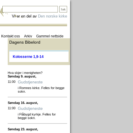
Vi er en del av
Den norske kirke
Kontakt oss
Arkiv
Gammel nettside
Dagens Bibelord
Kolosserne 1,9-14
Hva skjer i menigheten?
Søndag 9. august,
Gudstjeneste
11:00
i Romnes kirke. Felles for begge
sokn.
Søndag 16. august,
Gudstjeneste
11:00
i Flåbygd kyrkje. Felles for
begge sokn.
Søndag 23. august,