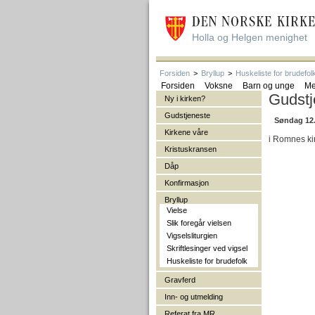
Holla og Helgen menighet
Forsiden
>
Bryllup
>
Huskeliste for brudefol
Forsiden
Voksne
Barn og unge
Me
Gudstj
Ny i kirken?
Gudstjeneste
Søndag 12. 
Kirkene våre
i Romnes kir
Kristuskransen
Dåp
Konfirmasjon
Bryllup
Vielse
Slik foregår vielsen
Vigselsliturgien
Skriftlesinger ved vigsel
Huskeliste for brudefolk
Gravferd
Inn- og utmelding
Referat fra MR