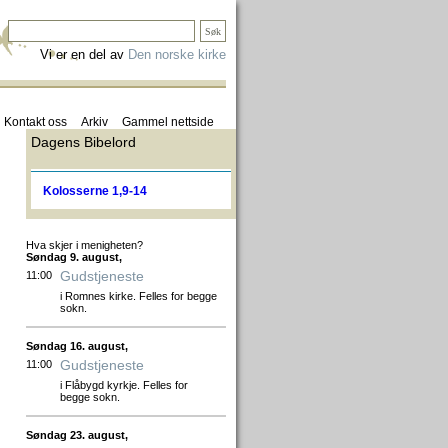
Vi er en del av
Den norske kirke
Kontakt oss
Arkiv
Gammel nettside
Dagens Bibelord
Kolosserne 1,9-14
Hva skjer i menigheten?
Søndag 9. august,
Gudstjeneste
11:00
i Romnes kirke. Felles for begge
sokn.
Søndag 16. august,
Gudstjeneste
11:00
i Flåbygd kyrkje. Felles for
begge sokn.
Søndag 23. august,