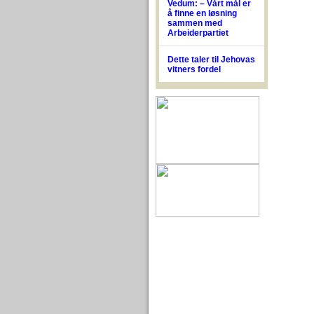
Vedum: – Vårt mål er
å finne en løsning
sammen med
Arbeiderpartiet
Dette taler til Jehovas
vitners fordel