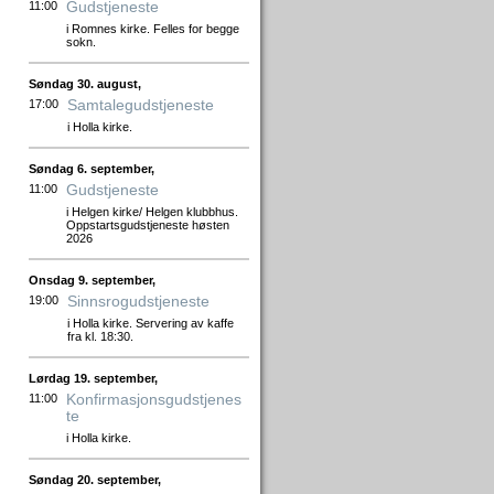
Gudstjeneste
11:00
i Romnes kirke. Felles for begge
sokn.
Søndag 30. august,
Samtalegudstjeneste
17:00
i Holla kirke.
Søndag 6. september,
Gudstjeneste
11:00
i Helgen kirke/ Helgen klubbhus.
Oppstartsgudstjeneste høsten
2026
Onsdag 9. september,
Sinnsrogudstjeneste
19:00
i Holla kirke. Servering av kaffe
fra kl. 18:30.
Lørdag 19. september,
Konfirmasjonsgudstjenes
11:00
te
i Holla kirke.
Søndag 20. september,