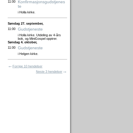
Konfirmasjonsgudstjenes
11:00
te
i Holla kirke.
Søndag 27. september,
Gudstjeneste
11:00
i Holla kirke. Utdeling av 4-års
bok, og MiniGospel opptrer.
Søndag 4. oktober,
Gudstjeneste
11:00
i Helgen kirke.
←
Forrige 10 hendelser
→
Neste 3 hendelser