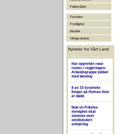
Fellesrådet
Forsiden
Frivillighet
Musikk
Viktige lenker
Nyheter fra Vårt Land
Har opprettet «war
room» i regjeringen:
Arbeidsgruppe jobber
med løsning
8 av 33 israelske
fanger på Hamas-liste
er døde
Nok en Frikirke-
menighet skal
stemme over
omdiskutert
erklæring