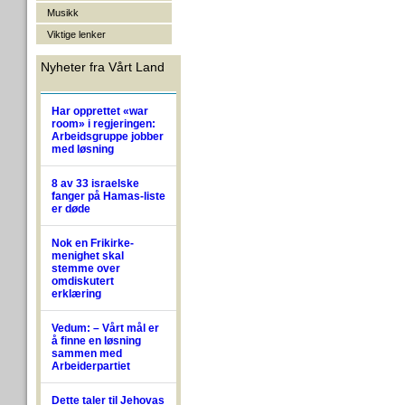
Musikk
Viktige lenker
Nyheter fra Vårt Land
Har opprettet «war
room» i regjeringen:
Arbeidsgruppe jobber
med løsning
8 av 33 israelske
fanger på Hamas-liste
er døde
Nok en Frikirke-
menighet skal
stemme over
omdiskutert
erklæring
Vedum: – Vårt mål er
å finne en løsning
sammen med
Arbeiderpartiet
Dette taler til Jehovas