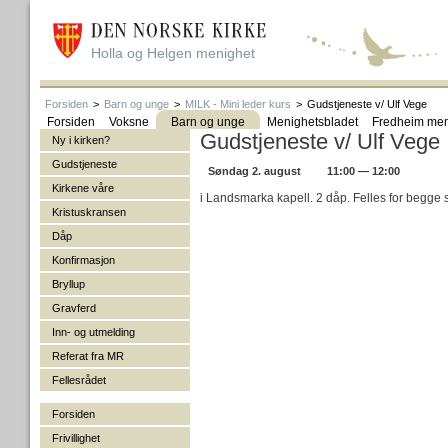
Holla og Helgen menighet
Forsiden
>
Barn og unge
>
MILK - Mini leder kurs
>
Gudstjeneste v/ Ulf Vege
Forsiden
Voksne
Barn og unge
Menighetsbladet
Fredheim men
Gudstjeneste v/ Ulf Vege
Ny i kirken?
Gudstjeneste
Søndag 2. august
11:00 — 12:00
Kirkene våre
i Landsmarka kapell. 2 dåp. Felles for begge 
Kristuskransen
Dåp
Konfirmasjon
Bryllup
Gravferd
Inn- og utmelding
Referat fra MR
Fellesrådet
Forsiden
Frivillighet