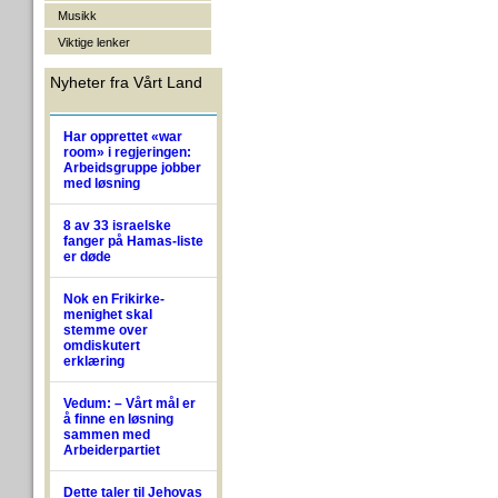
Musikk
Viktige lenker
Nyheter fra Vårt Land
Har opprettet «war
room» i regjeringen:
Arbeidsgruppe jobber
med løsning
8 av 33 israelske
fanger på Hamas-liste
er døde
Nok en Frikirke-
menighet skal
stemme over
omdiskutert
erklæring
Vedum: – Vårt mål er
å finne en løsning
sammen med
Arbeiderpartiet
Dette taler til Jehovas