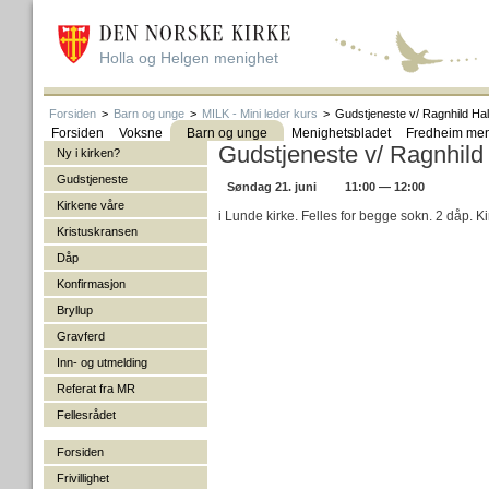
Holla og Helgen menighet
Forsiden
>
Barn og unge
>
MILK - Mini leder kurs
>
Gudstjeneste v/ Ragnhild Ha
Forsiden
Voksne
Barn og unge
Menighetsbladet
Fredheim men
Gudstjeneste v/ Ragnhild
Ny i kirken?
Gudstjeneste
Søndag 21. juni
11:00 — 12:00
Kirkene våre
i Lunde kirke. Felles for begge sokn. 2 dåp. Ki
Kristuskransen
Dåp
Konfirmasjon
Bryllup
Gravferd
Inn- og utmelding
Referat fra MR
Fellesrådet
Forsiden
Frivillighet