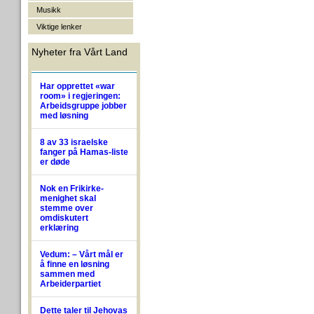
Musikk
Viktige lenker
Nyheter fra Vårt Land
Har opprettet «war
room» i regjeringen:
Arbeidsgruppe jobber
med løsning
8 av 33 israelske
fanger på Hamas-liste
er døde
Nok en Frikirke-
menighet skal
stemme over
omdiskutert
erklæring
Vedum: – Vårt mål er
å finne en løsning
sammen med
Arbeiderpartiet
Dette taler til Jehovas