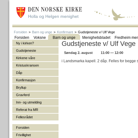
Holla og Helgen menighet
Forsiden
>
Barn og unge
>
Konfirmant
>
Gudstjeneste v/ Ulf Vege
Forsiden
Voksne
Barn og unge
Menighetsbladet
Fredheim men
Gudstjeneste v/ Ulf Vege
Ny i kirken?
Gudstjeneste
Søndag 2. august
11:00 — 12:00
Kirkene våre
i Landsmarka kapell. 2 dåp. Felles for begge 
Kristuskransen
Dåp
Konfirmasjon
Bryllup
Gravferd
Inn- og utmelding
Referat fra MR
Fellesrådet
Forsiden
Frivillighet